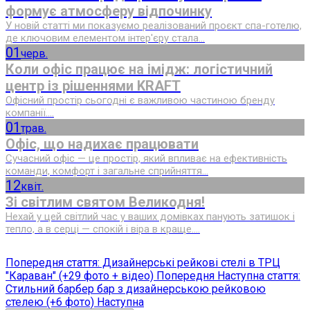
формує атмосферу відпочинку
У новій статті ми показуємо реалізований проєкт спа-готелю,
де ключовим елементом інтер'єру стала...
01
черв.
Коли офіс працює на імідж: логістичний
центр із рішеннями KRAFT
Офісний простір сьогодні є важливою частиною бренду
компанії....
01
трав.
Офіс, що надихає працювати
Сучасний офіс — це простір, який впливає на ефективність
команди, комфорт і загальне сприйняття...
12
квіт.
Зі світлим святом Великодня!
Нехай у цей світлий час у ваших домівках панують затишок і
тепло, а в серці — спокій і віра в краще....
Попередня стаття: Дизайнерські рейкові стелі в ТРЦ
"Караван" (+29 фото + відео)
Попередня
Наступна стаття:
Стильний барбер бар з дизайнерською рейковою
стелею (+6 фото)
Наступна