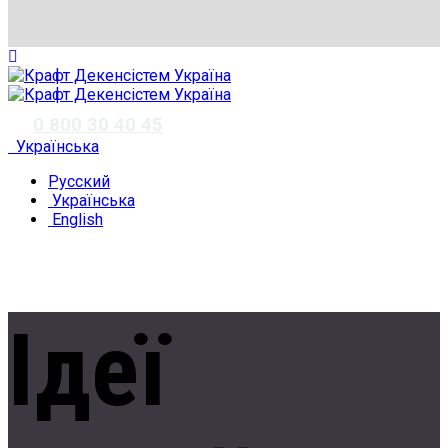
✆
0 800 30 40 45
Українська
Русский
Українська
English
Ідеї