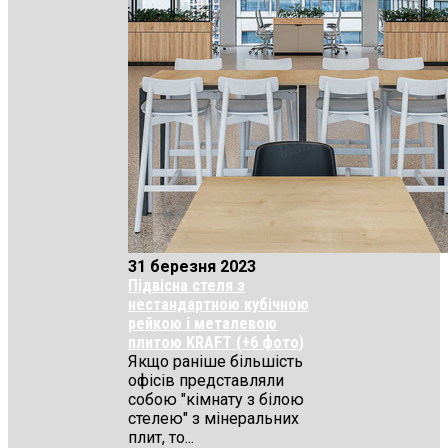
31 березня 2023
Підвісна стеля з
нестандартною кубічною
рейкою і металевою
плитою KRAFT (+6 фото)
Якщо раніше більшість
офісів представляли
собою "кімнату з білою
стелею" з мінеральних
плит, то...