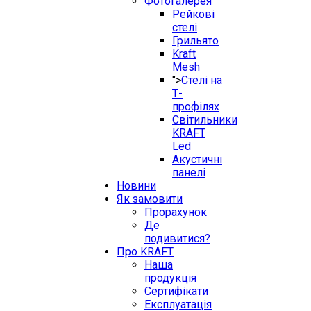
Фотогалерея
Рейкові
стелі
Грильято
Kraft
Mesh
">
Стелі на
Т-
профілях
Світильники
KRAFT
Led
Акустичні
панелі
Новини
Як замовити
Прорахунок
Де
подивитися?
Про KRAFT
Наша
продукція
Сертифікати
Експлуатація