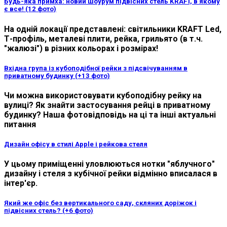
Будь-яка примха: новий шоурум підвісних стель KRAFT, в якому
є все! (12 фото)
На одній локації представлені: світильники KRAFT Led,
Т-профіль, металеві плити, рейка, грильято (в т.ч.
"жалюзі") в різних кольорах і розмірах!
Вхідна група із кубоподібної рейки з підсвічуванням в
приватному будинку (+13 фото)
Чи можна використовувати кубоподібну рейку на
вулиці? Як знайти застосування рейці в приватному
будинку? Наша фотовідповідь на ці та інші актуальні
питання
Дизайн офісу в стилі Apple і рейкова стеля
У цьому приміщенні уловлюються нотки "яблучного"
дизайну і стеля з кубічної рейки відмінно вписалася в
інтер'єр.
Який же офіс без вертикального саду, скляних доріжок і
підвісних стель? (+6 фото)