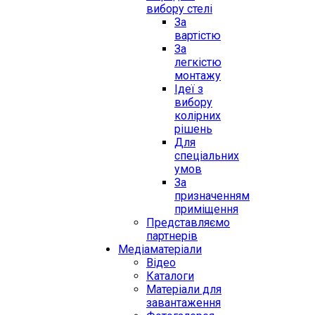
вибору стелі
За
вартістю
За
легкістю
монтажу
Ідеї з
вибору
колірних
рішень
Для
спеціальних
умов
За
призначенням
приміщення
Представляємо
партнерів
Медіаматеріали
Відео
Каталоги
Матеріали для
завантаження