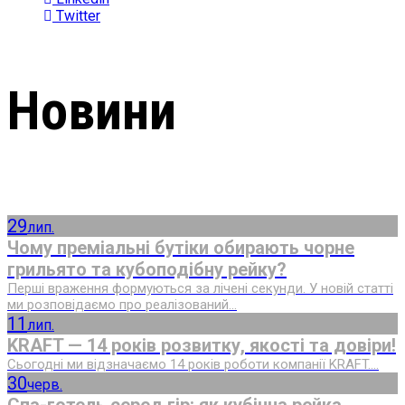
Twitter
Новини
29
лип.
Чому преміальні бутіки обирають чорне
грильято та кубоподібну рейку?
Перші враження формуються за лічені секунди. У новій статті
ми розповідаємо про реалізований...
11
лип.
KRAFT — 14 років розвитку, якості та довіри!
Сьогодні ми відзначаємо 14 років роботи компанії KRAFT....
30
черв.