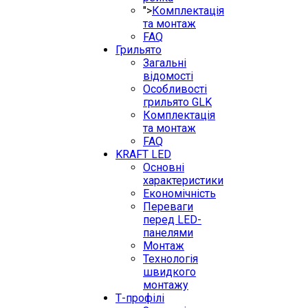
">
Комплектація
та монтаж
FAQ
Грильято
Загальні
відомості
Особливості
грильято GLK
Комплектація
та монтаж
FAQ
KRAFT LED
Основні
характеристики
Економічність
Переваги
перед LED-
панелями
Монтаж
Технологія
швидкого
монтажу
Т-профілі