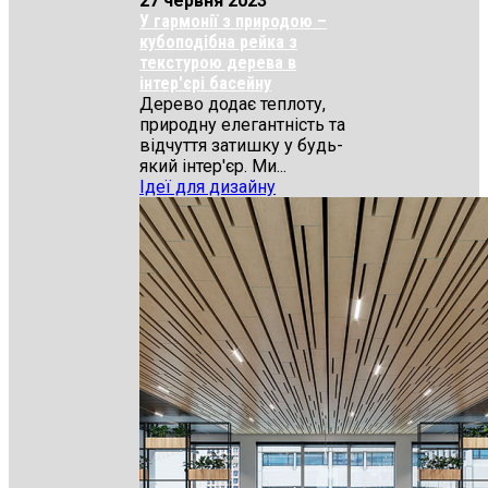
27 червня 2023
У гармонії з природою –
кубоподібна рейка з
текстурою дерева в
інтер'єрі басейну
Дерево додає теплоту,
природну елегантність та
відчуття затишку у будь-
який інтер'єр. Ми...
Ідеї для дизайну