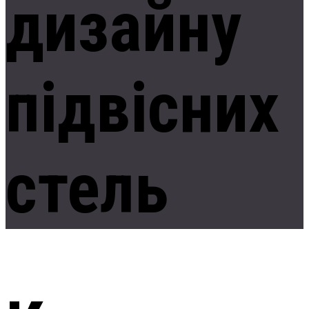
дизайну
підвісних
стель