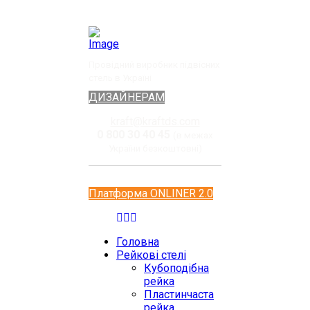
Провідний виробник підвісних
стель в Україні
ДИЗАЙНЕРАМ
kraft@kraftds.com
0 800 30 40 45
(в межах
України безкоштовні)
Платформа ONLINER 2.0
Головна
Рейкові стелі
Кубоподібна
рейка
Пластинчаста
рейка