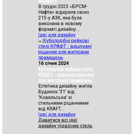
формату
В грудні 2023 «БРСМ-
Нафта» відкрила свою
215-у АЗК, яка була
виконана в новому
форматі дизайну....
Ідеї для дизайну
16 січня 2024
Кубоподібні рейкові стелі
КРАФТ - вишукані рішення
для житлових приміщень
Естетика дизайну житла:
Будинок '31' від
'Ковальська' зі
стильними рішеннями
від KRAFT....
Ідеї для дизайну
Дивитися всі ідеї
дизайну підвісних стель