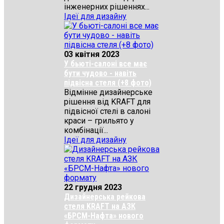
інженерних рішеннях...
Ідеї для дизайну
03 квітня 2023
У бьюті-салоні все має
бути чудово - навіть
підвісна стеля (+8 фото)
Відмінне дизайнерське
рішення від KRAFT для
підвісної стелі в салоні
краси – грильято у
комбінації...
Ідеї для дизайну
22 грудня 2023
Дизайнерська рейкова
стеля KRAFT на АЗК
«БРСМ-Нафта» нового