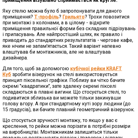
приміщення візуально сприймається як кругле.
Яку стелю можна було б запропонувати для даного
приміщення?
Т-профіль
?
Грильято
? Трохи повозитися
при монтажі з колонами, а в цілому - відкрите
приміщення правильної форми без складних підрізувань
і припасувань. Але найпростіший шлях, як правило і
приводить до стандартних результататів - чергове кафе,
яке нічим не запам'ятається. Такий варіант напевно
влаштував би монтажників, але не влаштував
дизайнера.
Для того, щоб за допомогою
кубічної рейки KRAFT
Куб
зробити візерунок на стелі використовується
принцип піксельної графіки. Поблизу ви чітко бачите
окремі "квадратики", зате здалеку окремі пікселі
складаються в плавні вигини. Що стосується стелі, то
подивитися зблизька ви можете тільки закинувши
голову вгору. А при стандартному куті зору людини (до
15 градусів), ви бачите плавний геометричний візерунок.
Що стосується зручності монтажу, то якщо у вас є
креслення, то рейки можна порізати в потрібні розміри
на виробництві. Монтажникам залишиться тільки
правильно розташувати підвіси і траверси і відразу