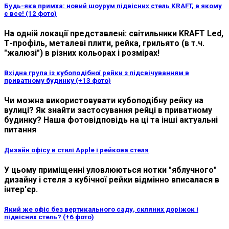
Будь-яка примха: новий шоурум підвісних стель KRAFT, в якому
є все! (12 фото)
На одній локації представлені: світильники KRAFT Led,
Т-профіль, металеві плити, рейка, грильято (в т.ч.
"жалюзі") в різних кольорах і розмірах!
Вхідна група із кубоподібної рейки з підсвічуванням в
приватному будинку (+13 фото)
Чи можна використовувати кубоподібну рейку на
вулиці? Як знайти застосування рейці в приватному
будинку? Наша фотовідповідь на ці та інші актуальні
питання
Дизайн офісу в стилі Apple і рейкова стеля
У цьому приміщенні уловлюються нотки "яблучного"
дизайну і стеля з кубічної рейки відмінно вписалася в
інтер'єр.
Який же офіс без вертикального саду, скляних доріжок і
підвісних стель? (+6 фото)