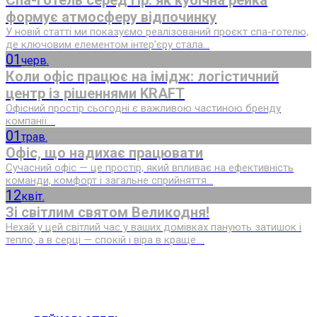
Спа-готель серед гір: як кубічна рейка
формує атмосферу відпочинку
У новій статті ми показуємо реалізований проєкт спа-готелю,
де ключовим елементом інтер'єру стала...
01
черв.
Коли офіс працює на імідж: логістичний
центр із рішеннями KRAFT
Офісний простір сьогодні є важливою частиною бренду
компанії....
01
трав.
Офіс, що надихає працювати
Сучасний офіс — це простір, який впливає на ефективність
команди, комфорт і загальне сприйняття...
12
квіт.
Зі світлим святом Великодня!
Нехай у цей світлий час у ваших домівках панують затишок і
тепло, а в серці — спокій і віра в краще....