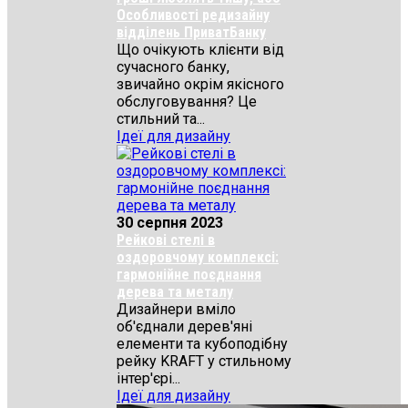
Особливості редизайну
відділень ПриватБанку
Що очікують клієнти від
сучасного банку,
звичайно окрім якісного
обслуговування? Це
стильний та...
Ідеї для дизайну
30 серпня 2023
Рейкові стелі в
оздоровчому комплексі:
гармонійне поєднання
дерева та металу
Дизайнери вміло
об'єднали дерев'яні
елементи та кубоподібну
рейку KRAFT у стильному
інтер'єрі...
Ідеї для дизайну