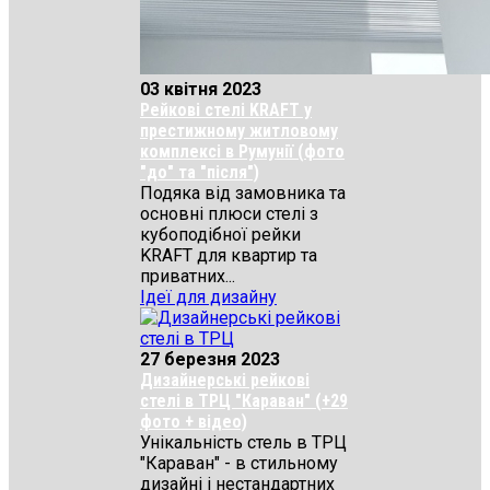
03 квітня 2023
Рейкові стелі KRAFT у
престижному житловому
комплексі в Румунії (фото
"до" та "після")
Подяка від замовника та
основні плюси стелі з
кубоподібної рейки
KRAFT для квартир та
приватних...
Ідеї для дизайну
27 березня 2023
Дизайнерські рейкові
стелі в ТРЦ "Караван" (+29
фото + відео)
Унікальність стель в ТРЦ
"Караван" - в стильному
дизайні і нестандартних