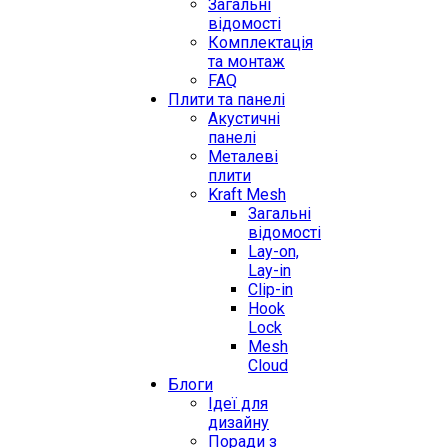
Загальні
відомості
Комплектація
та монтаж
FAQ
Плити та панелі
Акустичні
панелі
Металеві
плити
Kraft Mesh
Загальні
відомості
Lay-on,
Lay-in
Clip-in
Hook
Lock
Mesh
Cloud
Блоги
Ідеї для
дизайну
Поради з