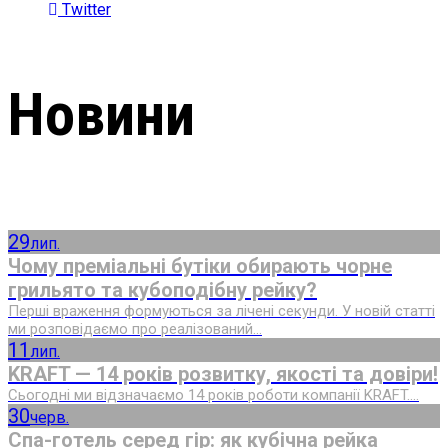
Twitter
Новини
29
лип.
Чому преміальні бутіки обирають чорне
грильято та кубоподібну рейку?
Перші враження формуються за лічені секунди. У новій статті
ми розповідаємо про реалізований...
11
лип.
KRAFT — 14 років розвитку, якості та довіри!
Сьогодні ми відзначаємо 14 років роботи компанії KRAFT....
30
черв.
Спа-готель серед гір: як кубічна рейка