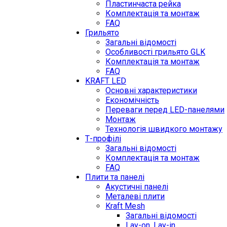
Пластинчаста рейка
Комплектація та монтаж
FAQ
Грильято
Загальні відомості
Особливості грильято GLK
Комплектація та монтаж
FAQ
KRAFT LED
Основні характеристики
Економічність
Переваги перед LED-панелями
Монтаж
Технологія швидкого монтажу
Т-профілі
Загальні відомості
Комплектація та монтаж
FAQ
Плити та панелі
Акустичні панелі
Металеві плити
Kraft Mesh
Загальні відомості
Lay-on, Lay-in