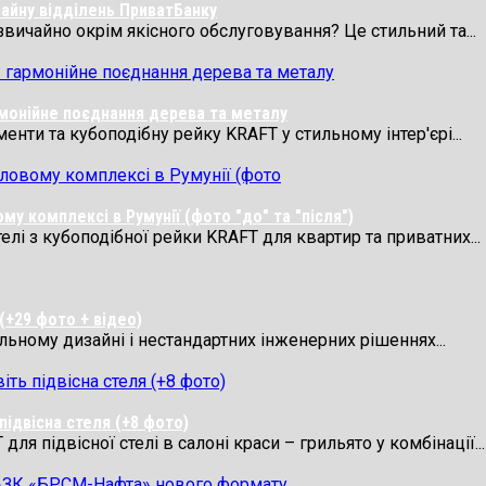
айну відділень ПриватБанку
звичайно окрім якісного обслуговування? Це стильний та...
рмонійне поєднання дерева та металу
нти та кубоподібну рейку KRAFT у стильному інтер'єрі...
у комплексі в Румунії (фото "до" та "після")
лі з кубоподібної рейки KRAFT для квартир та приватних...
(+29 фото + відео)
ильному дизайні і нестандартних інженерних рішеннях...
підвісна стеля (+8 фото)
я підвісної стелі в салоні краси – грильято у комбінації...