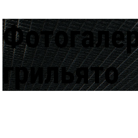
Фотогалер
грильято