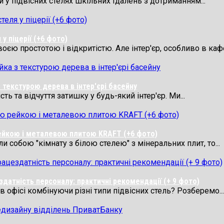
у підвісних стелях шкільних їдалень з дотриманням...
у піцерії (+6 фото)
 простотою і відкритістю. Але інтер'єр, особливо в кафе,
 текстурою дерева в інтер'єрі басейну
ь та відчуття затишку у будь-який інтер'єр. Ми...
рейкою і металевою плитою KRAFT (+6 фото)
 собою "кімнату з білою стелею" з мінеральних плит, то...
здатність персоналу: практичні рекомендації (+ 9 фото)
 офісі комбінуючи різні типи підвісних стель? Розберемо...