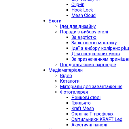
Clip-in
Hook Lock
Mesh Cloud
Блоги
Ідеї для дизайну
Поради з вибору стелі
За вартістю
За легкістю монтажу
Ідеї з вибору колірних рі
Для спеціальних умов
За призначенням приміще
Представляємо партнерів
Медіаматеріали
Відео
Каталоги
Матеріали для завантаження
Фотогалерея
Рейкові стелі
Грильято
Kraft Mesh
Стелі на Т-профілях
Світильники KRAFT Led
Акустичні панелі