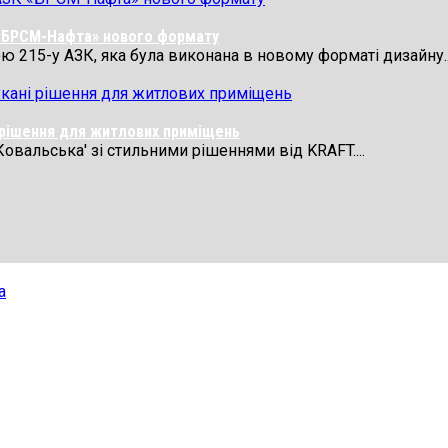
 «БРСМ-Нафта» нового формату
 215-у АЗК, яка була виконана в новому форматі дизайну..
і рішення для житлових приміщень
Ковальська' зі стильними рішеннями від KRAFT....