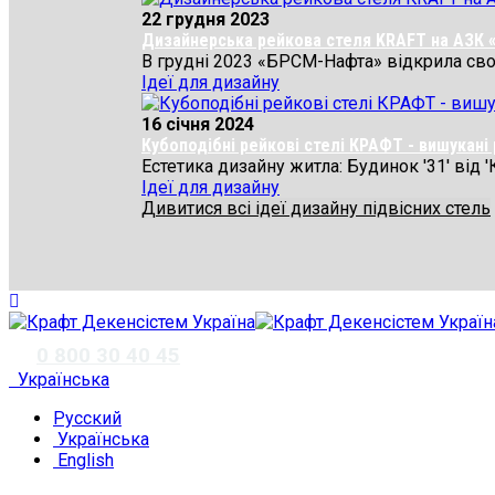
22 грудня 2023
Дизайнерська рейкова стеля KRAFT на АЗК
В грудні 2023 «БРСМ-Нафта» відкрила свою
Ідеї для дизайну
16 січня 2024
Кубоподібні рейкові стелі КРАФТ - вишукан
Естетика дизайну житла: Будинок '31' від '
Ідеї для дизайну
Дивитися всі ідеї дизайну підвісних стель
✆
0 800 30 40 45
Українська
Русский
Українська
English