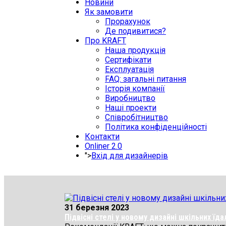
Новини
Як замовити
Прорахунок
Де подивитися?
Про KRAFT
Наша продукція
Сертифікати
Експлуатація
FAQ: загальні питання
Історія компанії
Виробництво
Наші проекти
Співробітництво
Політика конфіденційності
Контакти
Onliner 2.0
">
Вхід для дизайнерів
31 березня 2023
Підвісні стелі у новому дизайні шкільних ї