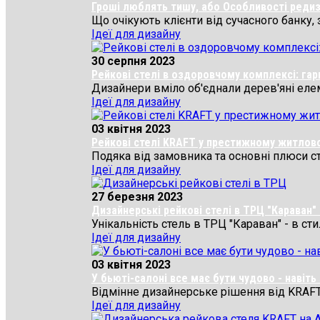
Гроші люблять тишу, або Особливості редиз
Що очікують клієнти від сучасного банку, 
Ідеї для дизайну
30 серпня 2023
Рейкові стелі в оздоровчому комплексі: га
Дизайнери вміло об'єднали дерев'яні елеме
Ідеї для дизайну
03 квітня 2023
Рейкові стелі KRAFT у престижному житловом
Подяка від замовника та основні плюси сте
Ідеї для дизайну
27 березня 2023
Дизайнерські рейкові стелі в ТРЦ "Караван" 
Унікальність стель в ТРЦ "Караван" - в ст
Ідеї для дизайну
03 квітня 2023
У бьюті-салоні все має бути чудово - навіть 
Відмінне дизайнерське рішення від KRAFT дл
Ідеї для дизайну