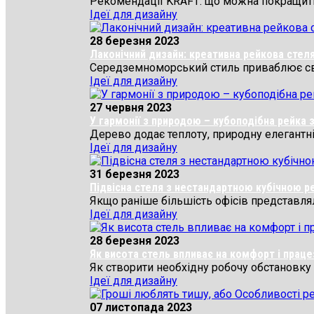
Рекомендації KRAFT: що можна покращити 
Ідеї для дизайну
28 березня 2023
Лаконічний дизайн: креативна рейкова стеля 
Середземноморський стиль приваблює своєю
Ідеї для дизайну
27 червня 2023
У гармонії з природою – кубоподібна рейка з
Дерево додає теплоту, природну елегантніст
Ідеї для дизайну
31 березня 2023
Підвісна стеля з нестандартною кубічною 
Якщо раніше більшість офісів представляли
Ідеї для дизайну
28 березня 2023
Як висота стель впливає на комфорт і праце
Як створити необхідну робочу обстановку в
Ідеї для дизайну
07 листопада 2023