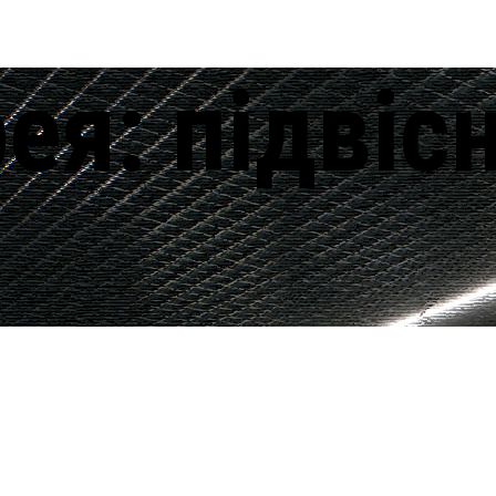
ея:
підвісн