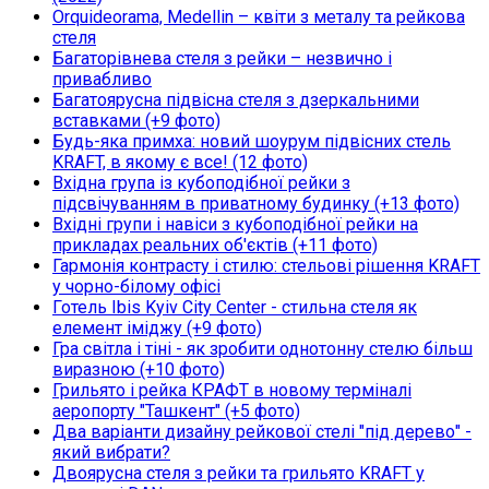
Orquideorama, Medellin – квіти з металу та рейкова
стеля
Багаторівнева стеля з рейки – незвично і
привабливо
Багатоярусна підвісна стеля з дзеркальними
вставками (+9 фото)
Будь-яка примха: новий шоурум підвісних стель
KRAFT, в якому є все! (12 фото)
Вхідна група із кубоподібної рейки з
підсвічуванням в приватному будинку (+13 фото)
Вхідні групи і навіси з кубоподібної рейки на
прикладах реальних об'єктів (+11 фото)
Гармонія контрасту і стилю: стельові рішення KRAFT
у чорно-білому офісі
Готель Ibis Kyiv City Center - стильна стеля як
елемент іміджу (+9 фото)
Гра світла і тіні - як зробити однотонну стелю більш
виразною (+10 фото)
Грильято і рейка КРАФТ в новому терміналі
аеропорту "Ташкент" (+5 фото)
Два варіанти дизайну рейкової стелі "під дерево" -
який вибрати?
Двоярусна стеля з рейки та грильято KRAFT у