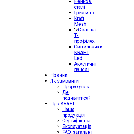
Рейкові
стелі
Грильято
Kraft
Mesh
">
Стелі на
Т-
профілях
Світильники
KRAFT
Led
Акустичні
панелі
Новини
Як замовити
Прорахунок
Де
подивитися?
Про KRAFT
Наша
продукція
Сертифікати
Експлуатація
FAQ: загальні