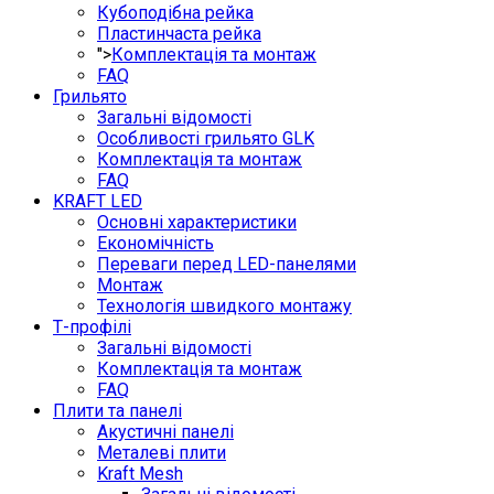
Кубоподібна рейка
Пластинчаста рейка
">
Комплектація та монтаж
FAQ
Грильято
Загальні відомості
Особливості грильято GLK
Комплектація та монтаж
FAQ
KRAFT LED
Основні характеристики
Економічність
Переваги перед LED-панелями
Монтаж
Технологія швидкого монтажу
Т-профілі
Загальні відомості
Комплектація та монтаж
FAQ
Плити та панелі
Акустичні панелі
Металеві плити
Kraft Mesh