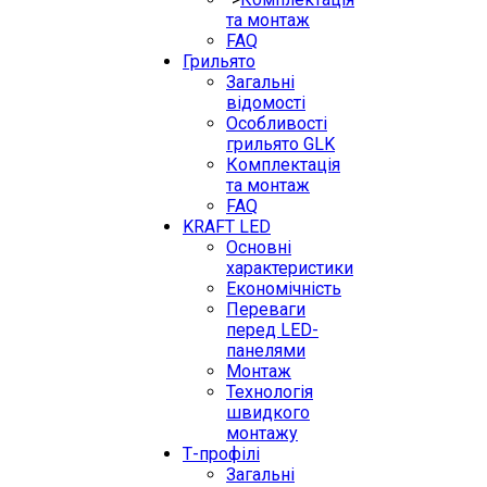
та монтаж
FAQ
Грильято
Загальні
відомості
Особливості
грильято GLK
Комплектація
та монтаж
FAQ
KRAFT LED
Основні
характеристики
Економічність
Переваги
перед LED-
панелями
Монтаж
Технологія
швидкого
монтажу
Т-профілі
Загальні