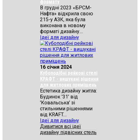
формату
В грудні 2023 «БРСМ-
Нафта» відкрила свою
215-у АЗК, яка була
виконана в новому
форматі дизайну....
Ідеї для дизайну
16 січня 2024
Кубоподібні рейкові стелі
КРАФТ - вишукані рішення
для житлових приміщень
Естетика дизайну житла:
Будинок '31' від
'Ковальська' зі
стильними рішеннями
від KRAFT....
Ідеї для дизайну
Дивитися всі ідеї
дизайну підвісних стель