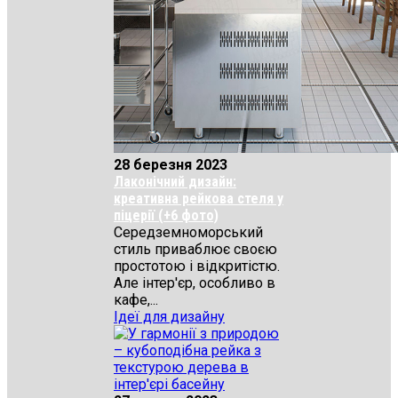
28 березня 2023
Лаконічний дизайн:
креативна рейкова стеля у
піцерії (+6 фото)
Середземноморський
стиль приваблює своєю
простотою і відкритістю.
Але інтер'єр, особливо в
кафе,...
Ідеї для дизайну