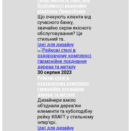
Гроші люблять тишу, або
Особливості редизайну
відділень ПриватБанку
Що очікують клієнти від
сучасного банку,
звичайно окрім якісного
обслуговування? Це
стильний та...
Ідеї для дизайну
30 серпня 2023
Рейкові стелі в
оздоровчому комплексі:
гармонійне поєднання
дерева та металу
Дизайнери вміло
об'єднали дерев'яні
елементи та кубоподібну
рейку KRAFT у стильному
інтер'єрі...
Ідеї для дизайну