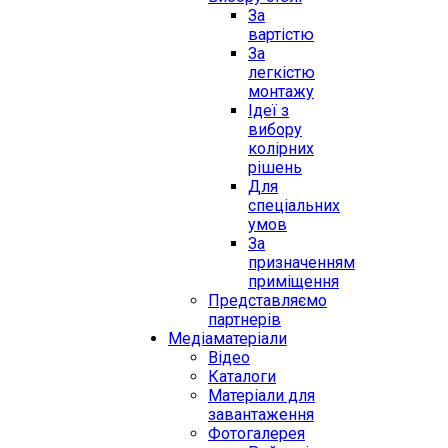
За
вартістю
За
легкістю
монтажу
Ідеї з
вибору
колірних
рішень
Для
спеціальних
умов
За
призначенням
приміщення
Представляємо
партнерів
Медіаматеріали
Відео
Каталоги
Матеріали для
завантаження
Фотогалерея