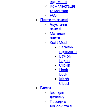
відомості
Комплектація
та монтаж
FAQ
Плити та панелі
Акустичні
панелі
Металеві
плити
Kraft Mesh
Загальні
відомості
Lay-on,
Lay-in
Clip-in
Hook
Lock
Mesh
Cloud
Блоги
Ідеї для
дизайну
Поради з
вибору стелі