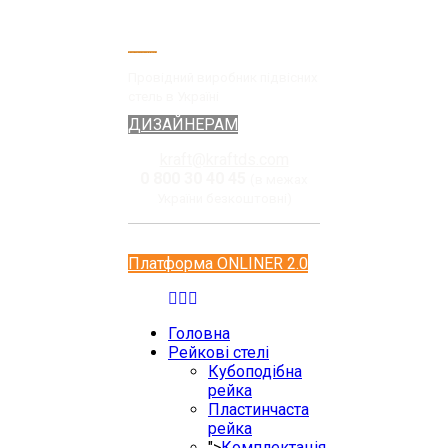
Провідний виробник підвісних
стель в Україні
ДИЗАЙНЕРАМ
kraft@kraftds.com
0 800 30 40 45
(в межах
України безкоштовні)
Платформа ONLINER 2.0
Головна
Рейкові стелі
Кубоподібна
рейка
Пластинчаста
рейка
">
Комплектація