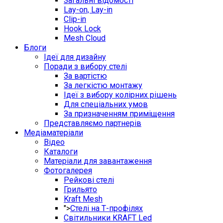
Загальні відомості
Lay-on, Lay-in
Clip-in
Hook Lock
Mesh Cloud
Блоги
Ідеї для дизайну
Поради з вибору стелі
За вартістю
За легкістю монтажу
Ідеї з вибору колірних рішень
Для спеціальних умов
За призначенням приміщення
Представляємо партнерів
Медіаматеріали
Відео
Каталоги
Матеріали для завантаження
Фотогалерея
Рейкові стелі
Грильято
Kraft Mesh
">
Стелі на Т-профілях
Світильники KRAFT Led