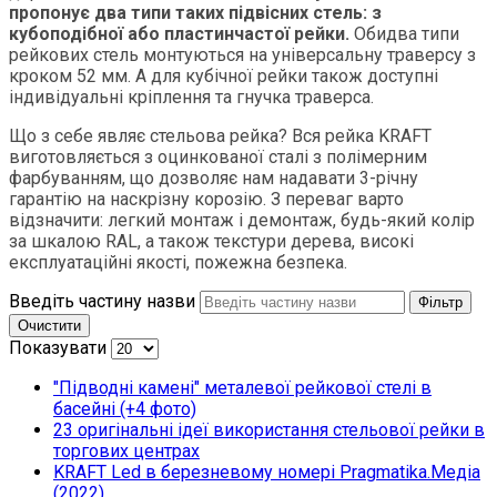
пропонує два типи таких підвісних стель: з
кубоподібної або пластинчастої рейки.
Обидва типи
рейкових стель монтуються на універсальну траверсу з
кроком 52 мм. А для кубічної рейки також доступні
індивідуальні кріплення та гнучка траверса.
Що з себе являє стельова рейка? Вся рейка KRAFT
виготовляється з оцинкованої сталі з полімерним
фарбуванням, що дозволяє нам надавати 3-річну
гарантію на наскрізну корозію. З переваг варто
відзначити: легкий монтаж і демонтаж, будь-який колір
за шкалою RAL, а також текстури дерева, високі
експлуатаційні якості, пожежна безпека.
Введіть частину назви
Фільтр
Очистити
Показувати
"Підводні камені" металевої рейкової стелі в
басейні (+4 фото)
23 оригінальні ідеї використання стельової рейки в
торгових центрах
KRAFT Led в березневому номері Pragmatika.Медіа
(2022)