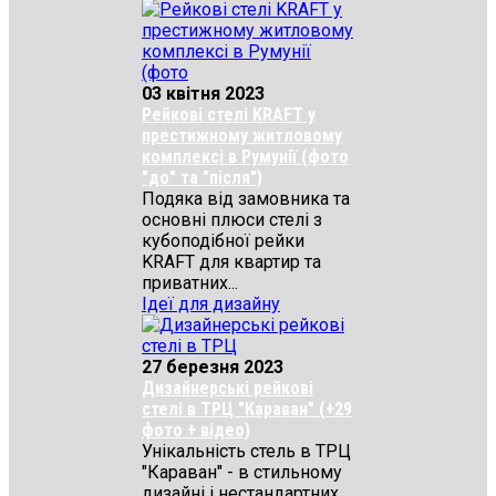
03 квітня 2023
Рейкові стелі KRAFT у
престижному житловому
комплексі в Румунії (фото
"до" та "після")
Подяка від замовника та
основні плюси стелі з
кубоподібної рейки
KRAFT для квартир та
приватних...
Ідеї для дизайну
27 березня 2023
Дизайнерські рейкові
стелі в ТРЦ "Караван" (+29
фото + відео)
Унікальність стель в ТРЦ
"Караван" - в стильному
дизайні і нестандартних