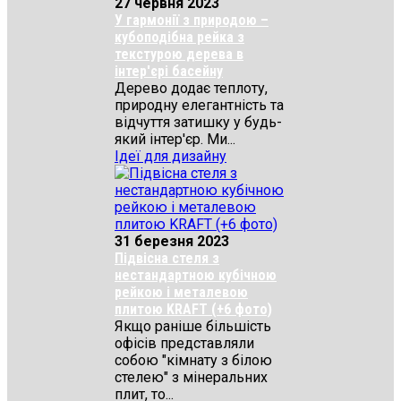
27 червня 2023
У гармонії з природою –
кубоподібна рейка з
текстурою дерева в
інтер'єрі басейну
Дерево додає теплоту,
природну елегантність та
відчуття затишку у будь-
який інтер'єр. Ми...
Ідеї для дизайну
31 березня 2023
Підвісна стеля з
нестандартною кубічною
рейкою і металевою
плитою KRAFT (+6 фото)
Якщо раніше більшість
офісів представляли
собою "кімнату з білою
стелею" з мінеральних
плит, то...