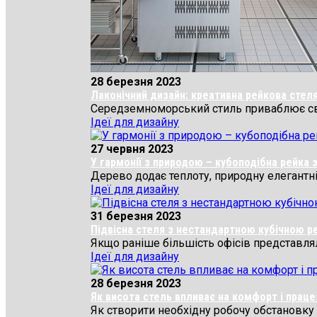
28 березня 2023
Лаконічний дизайн: креативна рейкова стеля 
Середземноморський стиль приваблює своєю
Ідеї для дизайну
27 червня 2023
У гармонії з природою – кубоподібна рейка з
Дерево додає теплоту, природну елегантніст
Ідеї для дизайну
31 березня 2023
Підвісна стеля з нестандартною кубічною 
Якщо раніше більшість офісів представляли
Ідеї для дизайну
28 березня 2023
Як висота стель впливає на комфорт і праце
Як створити необхідну робочу обстановку в