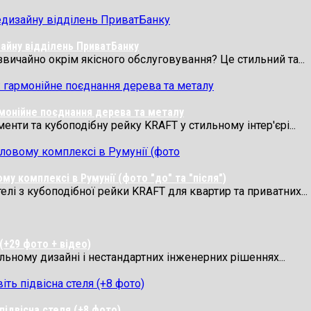
айну відділень ПриватБанку
звичайно окрім якісного обслуговування? Це стильний та...
рмонійне поєднання дерева та металу
нти та кубоподібну рейку KRAFT у стильному інтер'єрі...
у комплексі в Румунії (фото "до" та "після")
лі з кубоподібної рейки KRAFT для квартир та приватних...
(+29 фото + відео)
ильному дизайні і нестандартних інженерних рішеннях...
підвісна стеля (+8 фото)