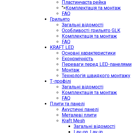
Пластинчаста рейка
">
Комплектація та монтаж
FAQ
Грильято
Загальні відомості
Особливості грильято GLK
Комплектація та монтаж
FAQ
KRAFT LED
Основні характеристики
Економічність
Переваги перед LED-панелями
Монтаж
Технологія швидкого монтажу
Т-профілі
Загальні відомості
Комплектація та монтаж
FAQ
Плити та панелі
Акустичні панелі
Металеві плити
Kraft Mesh
Загальні відомості
Lay-on, Lay-in