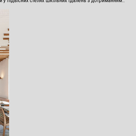
у підвісних стелях шкільних їдалень з дотриманням...