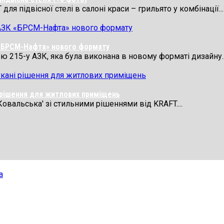
я підвісної стелі в салоні краси – грильято у комбінації...
 «БРСМ-Нафта» нового формату
 215-у АЗК, яка була виконана в новому форматі дизайну..
і рішення для житлових приміщень
Ковальська' зі стильними рішеннями від KRAFT....