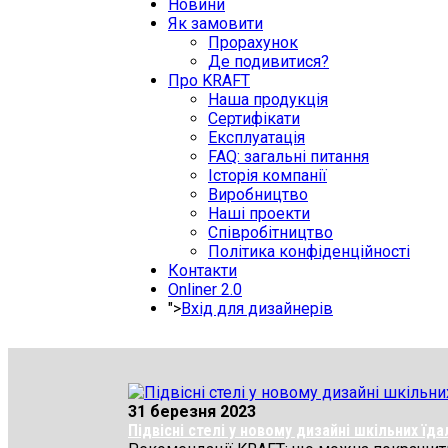
Новини
Як замовити
Прорахунок
Де подивитися?
Про KRAFT
Наша продукція
Сертифікати
Експлуатація
FAQ: загальні питання
Історія компанії
Виробництво
Наші проекти
Співробітництво
Політика конфіденційності
Контакти
Onliner 2.0
">
Вхід для дизайнерів
31 березня 2023
Підвісні стелі у новому дизайні шкільних ї