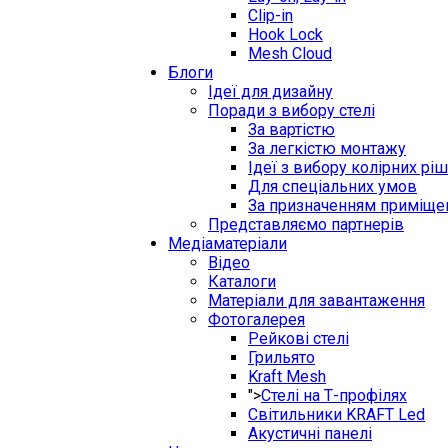
Clip-in
Hook Lock
Mesh Cloud
Блоги
Ідеї для дизайну
Поради з вибору стелі
За вартістю
За легкістю монтажу
Ідеї з вибору колірних рі
Для спеціальних умов
За призначенням приміще
Представляємо партнерів
Медіаматеріали
Відео
Каталоги
Матеріали для завантаження
Фотогалерея
Рейкові стелі
Грильято
Kraft Mesh
">
Стелі на Т-профілях
Світильники KRAFT Led
Акустичні панелі