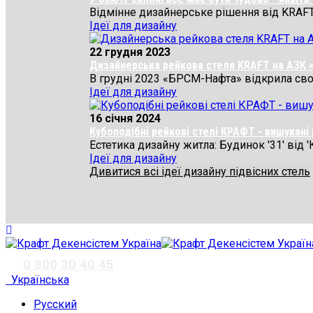
Відмінне дизайнерське рішення від KRAFT дл
Ідеї для дизайну
22 грудня 2023
Дизайнерська рейкова стеля KRAFT на АЗК
В грудні 2023 «БРСМ-Нафта» відкрила свою
Ідеї для дизайну
16 січня 2024
Кубоподібні рейкові стелі КРАФТ - вишукан
Естетика дизайну житла: Будинок '31' від '
Ідеї для дизайну
Дивитися всі ідеї дизайну підвісних стель
✆
0 800 30 40 45
Українська
Русский