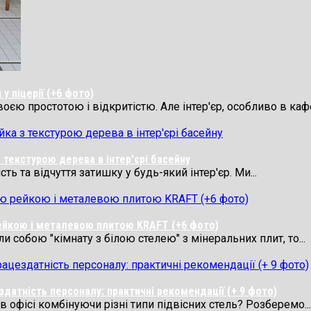
у піцерії (+6 фото)
 простотою і відкритістю. Але інтер'єр, особливо в кафе,
 текстурою дерева в інтер'єрі басейну
ь та відчуття затишку у будь-який інтер'єр. Ми...
рейкою і металевою плитою KRAFT (+6 фото)
 собою "кімнату з білою стелею" з мінеральних плит, то...
здатність персоналу: практичні рекомендації (+ 9 фото)
 офісі комбінуючи різні типи підвісних стель? Розберемо...