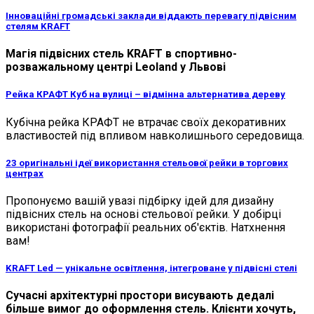
Інноваційні громадські заклади віддають перевагу підвісним
стелям KRAFT
Магія підвісних стель KRAFT в спортивно-
розважальному центрі Leoland у Львові
Рейка КРАФТ Куб на вулиці – відмінна альтернатива дереву
Кубічна рейка КРАФТ не втрачає своїх декоративних
властивостей під впливом навколишнього середовища.
23 оригінальні ідеї використання стельової рейки в торгових
центрах
Пропонуємо вашій увазі підбірку ідей для дизайну
підвісних стель на основі стельової рейки. У добірці
використані фотографії реальних об'єктів. Натхнення
вам!
KRAFT Led — унікальне освітлення, інтегроване у підвісні стелі
Сучасні архітектурні простори висувають дедалі
більше вимог до оформлення стель. Клієнти хочуть,