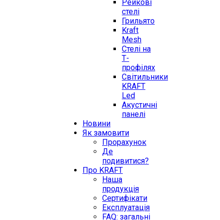
Рейкові
стелі
Грильято
Kraft
Mesh
Стелі на
Т-
профілях
Світильники
KRAFT
Led
Акустичні
панелі
Новини
Як замовити
Прорахунок
Де
подивитися?
Про KRAFT
Наша
продукція
Сертифікати
Експлуатація
FAQ: загальні