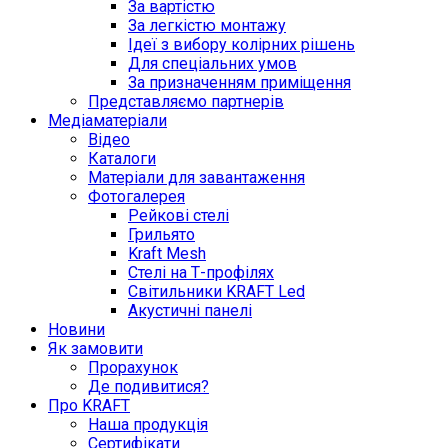
За вартістю
За легкістю монтажу
Ідеї з вибору колірних рішень
Для спеціальних умов
За призначенням приміщення
Представляємо партнерів
Медіаматеріали
Відео
Каталоги
Матеріали для завантаження
Фотогалерея
Рейкові стелі
Грильято
Kraft Mesh
Стелі на Т-профілях
Світильники KRAFT Led
Акустичні панелі
Новини
Як замовити
Прорахунок
Де подивитися?
Про KRAFT
Наша продукція
Сертифікати