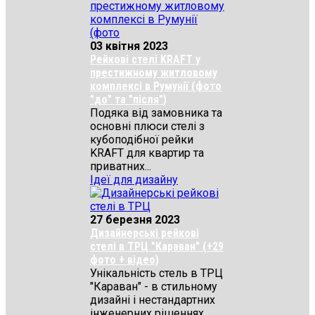
03 квітня 2023
Рейкові стелі KRAFT у
престижному житловому
комплексі в Румунії (фото
"до" та "після")
Подяка від замовника та
основні плюси стелі з
кубоподібної рейки
KRAFT для квартир та
приватних...
Ідеї для дизайну
27 березня 2023
Дизайнерські рейкові
стелі в ТРЦ "Караван" (+29
фото + відео)
Унікальність стель в ТРЦ
"Караван" - в стильному
дизайні і нестандартних
інженерних рішеннях...