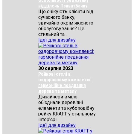
Особливості редизайну
відділень ПриватБанку
Що очікують клієнти від
сучасного банку,
звичайно окрім якісного
обслуговування? Це
стильний та...
Ідеї для дизайну
30 серпня 2023
Рейкові стелі в
оздоровчому комплексі:
гармонійне поєднання
дерева та металу
Дизайнери вміло
об'єднали дерев'яні
елементи та кубоподібну
рейку KRAFT у стильному
інтер'єрі...
Ідеї для дизайну