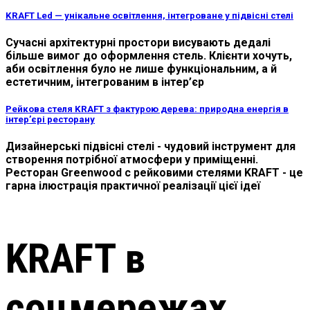
KRAFT Led — унікальне освітлення, інтегроване у підвісні стелі
Сучасні архітектурні простори висувають дедалі
більше вимог до оформлення стель. Клієнти хочуть,
аби освітлення було не лише функціональним, а й
естетичним, інтегрованим в інтер’єр
Рейкова стеля KRAFT з фактурою дерева: природна енергія в
інтер’єрі ресторану
Дизайнерські підвісні стелі - чудовий інструмент для
створення потрібної атмосфери у приміщенні.
Ресторан Greenwood с рейковими стелями KRAFT - це
гарна ілюстрація практичної реалізації цієї ідеї
KRAFT в
соцмережах