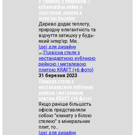
У гармонії з природою –
кубоподібна рейка з
текстурою дерева в
інтер'єрі басейну
Дерево додає теплоту,
природну елегантність та
відчуття затишку у будь-
який інтер'єр. Ми...
Ідеї для дизайну
31 березня 2023
Підвісна стеля з
нестандартною кубічною
рейкою і металевою
плитою KRAFT (+6 фото)
Якщо раніше більшість
офісів представляли
собою "кімнату з білою
стелею" з мінеральних
плит, то...
Ідеї для дизайну