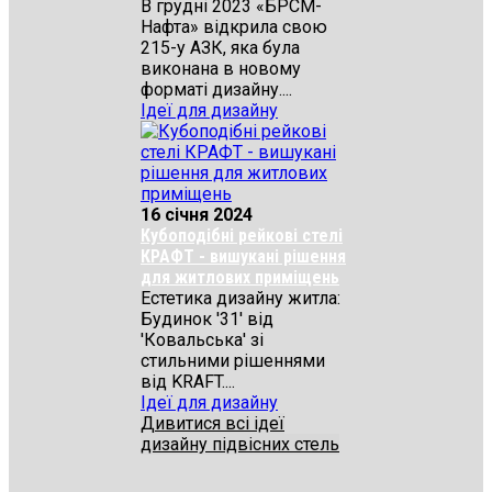
В грудні 2023 «БРСМ-
Нафта» відкрила свою
215-у АЗК, яка була
виконана в новому
форматі дизайну....
Ідеї для дизайну
16 січня 2024
Кубоподібні рейкові стелі
КРАФТ - вишукані рішення
для житлових приміщень
Естетика дизайну житла:
Будинок '31' від
'Ковальська' зі
стильними рішеннями
від KRAFT....
Ідеї для дизайну
Дивитися всі ідеї
дизайну підвісних стель