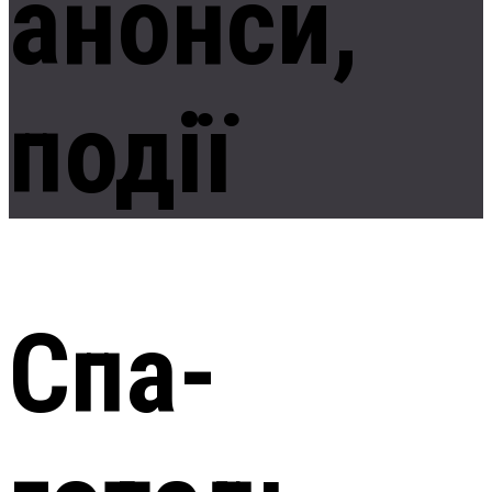
анонси,
події
Спа-