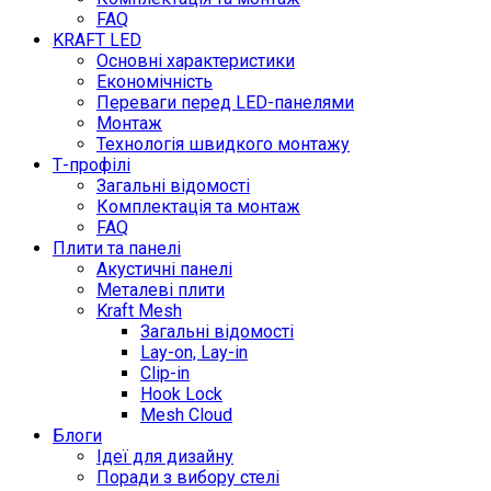
FAQ
KRAFT LED
Основні характеристики
Економічність
Переваги перед LED-панелями
Монтаж
Технологія швидкого монтажу
Т-профілі
Загальні відомості
Комплектація та монтаж
FAQ
Плити та панелі
Акустичні панелі
Металеві плити
Kraft Mesh
Загальні відомості
Lay-on, Lay-in
Clip-in
Hook Lock
Mesh Cloud
Блоги
Ідеї для дизайну
Поради з вибору стелі