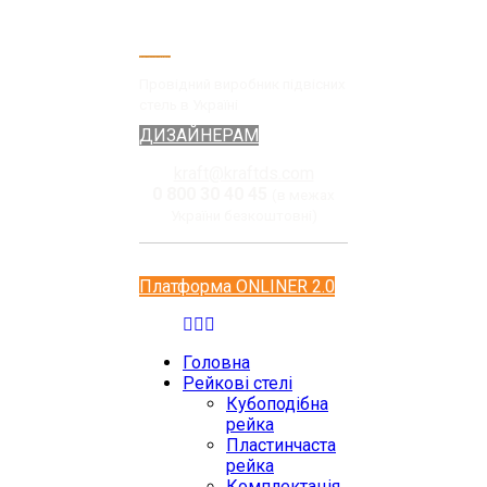
Провідний виробник підвісних
стель в Україні
ДИЗАЙНЕРАМ
kraft@kraftds.com
0 800 30 40 45
(в межах
України безкоштовні)
Платформа ONLINER 2.0
Головна
Рейкові стелі
Кубоподібна
рейка
Пластинчаста
рейка
Комплектація