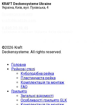
KRAFT Deckensysteme Ukraine
Україна, Київ, вул. Пухівська, 4
Подивитися на мапі
kraft@kraftds.com
0 800 30 40 45
(дзвінки в межах України безкоштовні)
©2026 Kraft
Deckensysteme. All rights reserved.
Головна
Рейкові стелі
Кубоподібна рейка
Пластинчаста рейка
Комплектація та монтаж
FAQ
Грильято
Загальні відомості
Особливості грильято GLK
Комплектація та монтаж