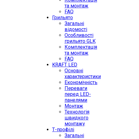
та монтаж
FAQ
Грильято
Загальні
відомості
Особливості
грильято GLK
Комплектація
та монтаж
FAQ
KRAFT LED
Основні
характеристики
Економічність
Переваги
перед LED-
панелями
Монтаж
Технологія
швидкого
монтажу
Т-профілі
Загальні