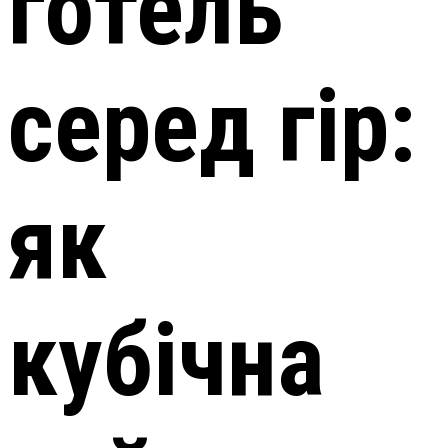
готель
серед гір:
як
кубічна