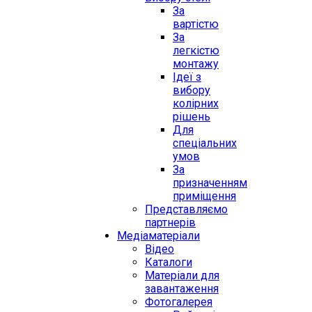
За
вартістю
За
легкістю
монтажу
Ідеї з
вибору
колірних
рішень
Для
спеціальних
умов
За
призначенням
приміщення
Представляємо
партнерів
Медіаматеріали
Відео
Каталоги
Матеріали для
завантаження
Фотогалерея