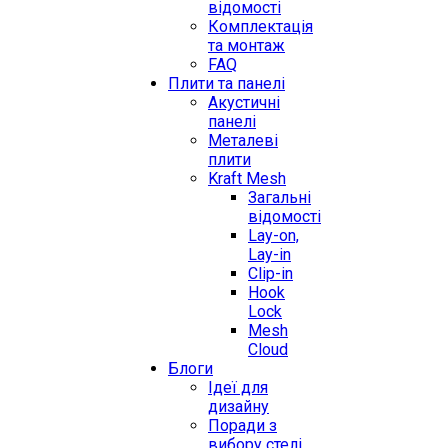
відомості
Комплектація
та монтаж
FAQ
Плити та панелі
Акустичні
панелі
Металеві
плити
Kraft Mesh
Загальні
відомості
Lay-on,
Lay-in
Clip-in
Hook
Lock
Mesh
Cloud
Блоги
Ідеї для
дизайну
Поради з
вибору стелі