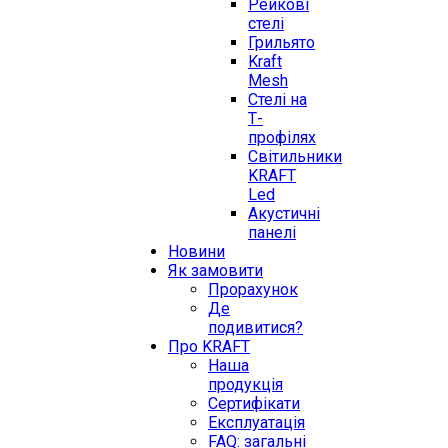
Рейкові
стелі
Грильято
Kraft
Mesh
Стелі на
Т-
профілях
Світильники
KRAFT
Led
Акустичні
панелі
Новини
Як замовити
Прорахунок
Де
подивитися?
Про KRAFT
Наша
продукція
Сертифікати
Експлуатація
FAQ: загальні