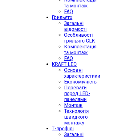
та монтаж
FAQ
Грильято
Загальні
відомості
Особливості
грильято GLK
Комплектація
та монтаж
FAQ
KRAFT LED
Основні
характеристики
Економічність
Переваги
перед LED-
панелями
Монтаж
Технологія
швидкого
монтажу
Т-профілі
Загальні