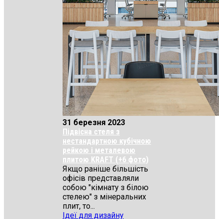
31 березня 2023
Підвісна стеля з
нестандартною кубічною
рейкою і металевою
плитою KRAFT (+6 фото)
Якщо раніше більшість
офісів представляли
собою "кімнату з білою
стелею" з мінеральних
плит, то...
Ідеї для дизайну