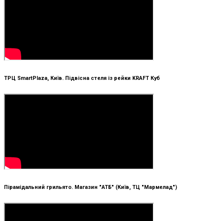
ТРЦ SmartPlaza, Київ. Підвісна стеля із рейки KRAFT Куб
Пірамідальний грильято. Магазин "АТБ" (Київ, ТЦ "Мармелад")