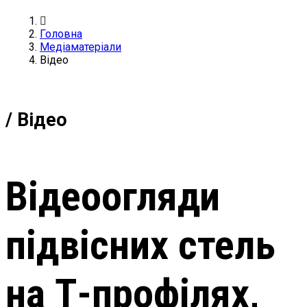
Головна
Медіаматеріали
Відео
/ Відео
Відеоогляди
підвісних стель
на Т-профілях,