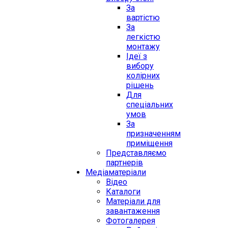
За
вартістю
За
легкістю
монтажу
Ідеї з
вибору
колірних
рішень
Для
спеціальних
умов
За
призначенням
приміщення
Представляємо
партнерів
Медіаматеріали
Відео
Каталоги
Матеріали для
завантаження
Фотогалерея