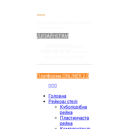
Провідний виробник підвісних
стель в Україні
ДИЗАЙНЕРАМ
kraft@kraftds.com
0 800 30 40 45
(в межах
України безкоштовні)
Платформа ONLINER 2.0
Головна
Рейкові стелі
Кубоподібна
рейка
Пластинчаста
рейка
Комплектація