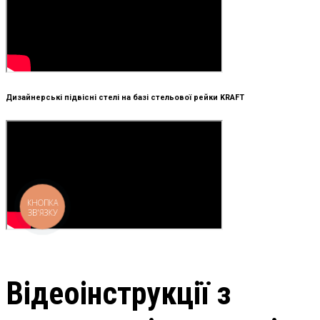
Дизайнерські підвісні стелі на базі стельової рейки KRAFT
КНОПКА
ЗВ'ЯЗКУ
Відеоінструкції з