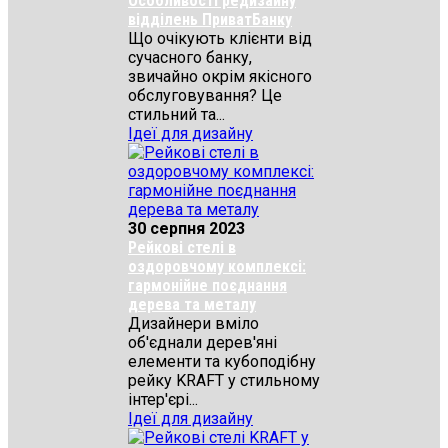
Особливості редизайну
відділень ПриватБанку
Що очікують клієнти від
сучасного банку,
звичайно окрім якісного
обслуговування? Це
стильний та...
Ідеї для дизайну
30 серпня 2023
Рейкові стелі в
оздоровчому комплексі:
гармонійне поєднання
дерева та металу
Дизайнери вміло
об'єднали дерев'яні
елементи та кубоподібну
рейку KRAFT у стильному
інтер'єрі...
Ідеї для дизайну