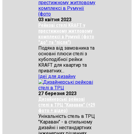
03 квітня 2023
Рейкові стелі KRAFT у
престижному житловому
комплексі в Румунії (фото
"до" та "після")
Подяка від замовника та
основні плюси стелі з
кубоподібної рейки
KRAFT для квартир та
приватних...
Ідеї для дизайну
27 березня 2023
Дизайнерські рейкові
стелі в ТРЦ "Караван" (+29
фото + відео)
Унікальність стель в ТРЦ
"Караван" - в стильному
дизайні і нестандартних
інженерних рішеннях...