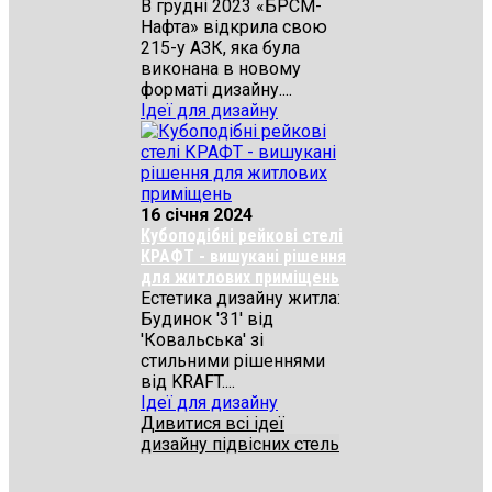
В грудні 2023 «БРСМ-
Нафта» відкрила свою
215-у АЗК, яка була
виконана в новому
форматі дизайну....
Ідеї для дизайну
16 січня 2024
Кубоподібні рейкові стелі
КРАФТ - вишукані рішення
для житлових приміщень
Естетика дизайну житла:
Будинок '31' від
'Ковальська' зі
стильними рішеннями
від KRAFT....
Ідеї для дизайну
Дивитися всі ідеї
дизайну підвісних стель