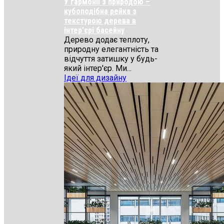
У гармонії з природою –
кубоподібна рейка з
текстурою дерева в
інтер'єрі басейну
Дерево додає теплоту,
природну елегантність та
відчуття затишку у будь-
який інтер'єр. Ми...
Ідеї для дизайну