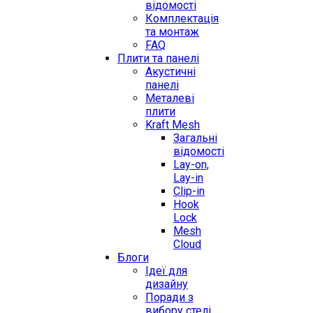
відомості
Комплектація
та монтаж
FAQ
Плити та панелі
Акустичні
панелі
Металеві
плити
Kraft Mesh
Загальні
відомості
Lay-on,
Lay-in
Clip-in
Hook
Lock
Mesh
Cloud
Блоги
Ідеї для
дизайну
Поради з
вибору стелі