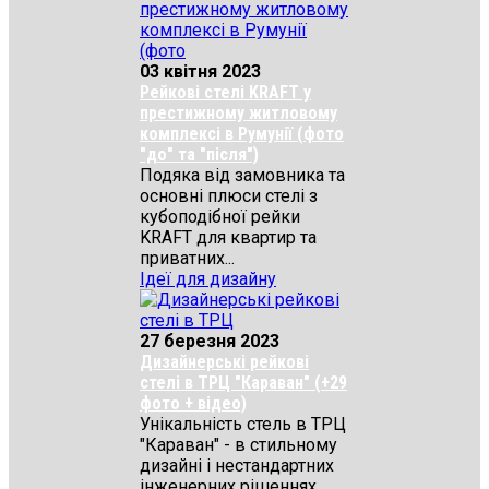
03 квітня 2023
Рейкові стелі KRAFT у
престижному житловому
комплексі в Румунії (фото
"до" та "після")
Подяка від замовника та
основні плюси стелі з
кубоподібної рейки
KRAFT для квартир та
приватних...
Ідеї для дизайну
27 березня 2023
Дизайнерські рейкові
стелі в ТРЦ "Караван" (+29
фото + відео)
Унікальність стель в ТРЦ
"Караван" - в стильному
дизайні і нестандартних
інженерних рішеннях...