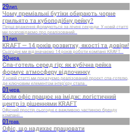
29
лип.
Чому преміальні бутіки обирають чорне
грильято та кубоподібну рейку?
Перші враження формуються за лічені секунди. У новій статті
ми розповідаємо про реалізований...
11
лип.
KRAFT — 14 років розвитку, якості та довіри!
Сьогодні ми відзначаємо 14 років роботи компанії KRAFT....
30
черв.
Спа-готель серед гір: як кубічна рейка
формує атмосферу відпочинку
У новій статті ми показуємо реалізований проєкт спа-готелю,
де ключовим елементом інтер'єру стала...
01
черв.
Коли офіс працює на імідж: логістичний
центр із рішеннями KRAFT
Офісний простір сьогодні є важливою частиною бренду
компанії....
01
трав.
Офіс, що надихає працювати