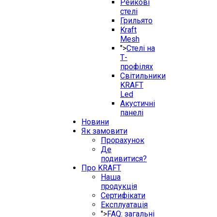
Рейкові
стелі
Грильято
Kraft
Mesh
">
Стелі на
Т-
профілях
Світильники
KRAFT
Led
Акустичні
панелі
Новини
Як замовити
Прорахунок
Де
подивитися?
Про KRAFT
Наша
продукція
Сертифікати
Експлуатація
">
FAQ: загальні