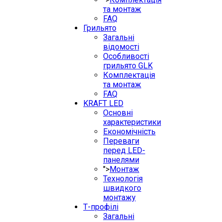
та монтаж
FAQ
Грильято
Загальні
відомості
Особливості
грильято GLK
Комплектація
та монтаж
FAQ
KRAFT LED
Основні
характеристики
Економічність
Переваги
перед LED-
панелями
">
Монтаж
Технологія
швидкого
монтажу
Т-профілі
Загальні