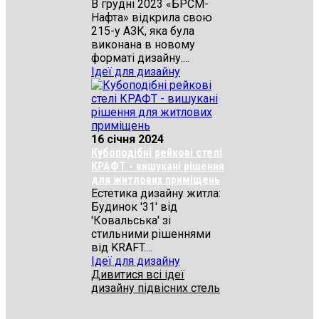
В грудні 2023 «БРСМ-
Нафта» відкрила свою
215-у АЗК, яка була
виконана в новому
форматі дизайну....
Ідеї для дизайну
16 січня 2024
Кубоподібні рейкові стелі
КРАФТ - вишукані рішення
для житлових приміщень
Естетика дизайну житла:
Будинок '31' від
'Ковальська' зі
стильними рішеннями
від KRAFT....
Ідеї для дизайну
Дивитися всі ідеї
дизайну підвісних стель