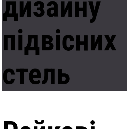
дизайну
підвісних
стель