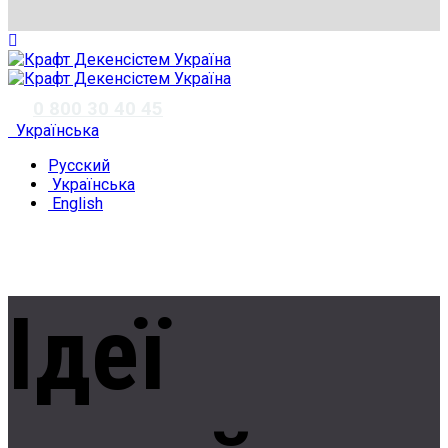
✆
0 800 30 40 45
Українська
Русский
Українська
English
Ідеї