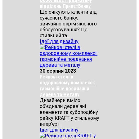
Особливості редизайну
відділень ПриватБанку
Що очікують клієнти від
сучасного банку,
звичайно окрім якісного
обслуговування? Це
стильний та...
Ідеї для дизайну
30 серпня 2023
Рейкові стелі в
оздоровчому комплексі:
гармонійне поєднання
дерева та металу
Дизайнери вміло
об'єднали дерев'яні
елементи та кубоподібну
рейку KRAFT у стильному
інтер'єрі...
Ідеї для дизайну