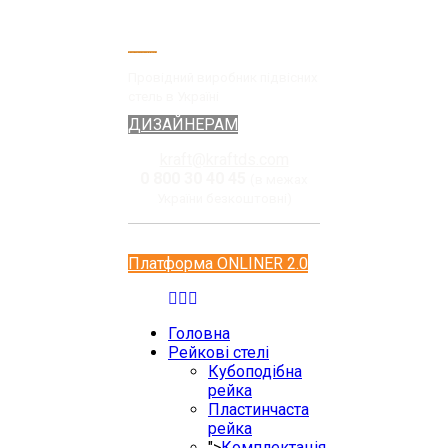
Провідний виробник підвісних
стель в Україні
ДИЗАЙНЕРАМ
kraft@kraftds.com
0 800 30 40 45
(в межах
України безкоштовні)
Платформа ONLINER 2.0
Головна
Рейкові стелі
Кубоподібна
рейка
Пластинчаста
рейка
">
Комплектація