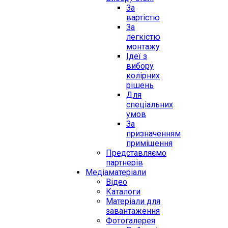
За
вартістю
За
легкістю
монтажу
Ідеї з
вибору
колірних
рішень
Для
спеціальних
умов
За
призначенням
приміщення
Представляємо
партнерів
Медіаматеріали
Відео
Каталоги
Матеріали для
завантаження
Фотогалерея