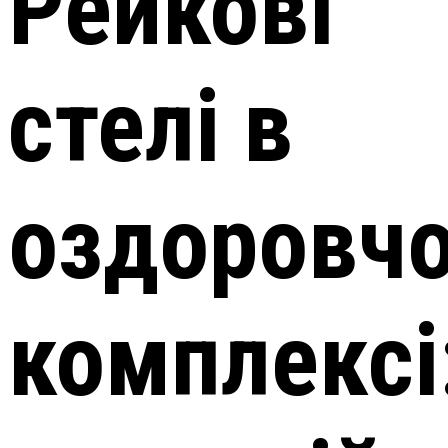
Рейкові
стелі в
оздоровч
комплексі