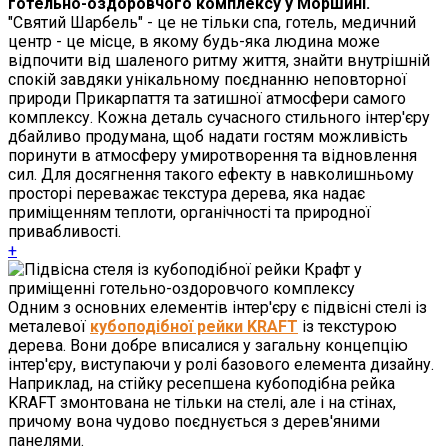
готельно-оздоровчого комплексу у Моршині.
"Святий Шарбель" - це не тільки спа, готель, медичний
центр - це місце, в якому будь-яка людина може
відпочити від шаленого ритму життя, знайти внутрішній
спокій завдяки унікальному поєднанню неповторної
природи Прикарпаття та затишної атмосфери самого
комплексу. Кожна деталь сучасного стильного інтер'єру
дбайливо продумана, щоб надати гостям можливість
поринути в атмосферу умиротворення та відновлення
сил. Для досягнення такого ефекту в навколишньому
просторі переважає текстура дерева, яка надає
приміщенням теплоти, органічності та природної
привабливості.
+
Одним з основних елементів інтер'єру є підвісні стелі із
металевої
кубоподібної рейки KRAFT
із текстурою
дерева. Вони добре вписалися у загальну концепцію
інтер'єру, виступаючи у ролі базового елемента дизайну.
Наприклад, на стійку ресепшена кубоподібна рейка
KRAFT змонтована не тільки на стелі, але і на стінах,
причому вона чудово поєднується з дерев'яними
панелями.