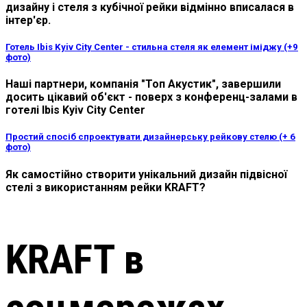
дизайну і стеля з кубічної рейки відмінно вписалася в
інтер'єр.
Готель Ibis Kyiv City Center - стильна стеля як елемент іміджу (+9
фото)
Наші партнери, компанія "Топ Акустик", завершили
досить цікавий об'єкт - поверх з конференц-залами в
готелі Ibis Kyiv City Center
Простий спосіб спроектувати дизайнерську рейкову стелю (+ 6
фото)
Як самостійно створити унікальний дизайн підвісної
стелі з використанням рейки KRAFT?
KRAFT в