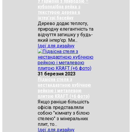
У гармонії з природою –
кубоподібна рейка з
текстурою дерева в
інтер'єрі басейну
Дерево додає теплоту,
природну елегантність та
відчуття затишку у будь-
який інтер'єр. Ми...
Ідеї для дизайну
31 березня 2023
Підвісна стеля з
нестандартною кубічною
рейкою і металевою
плитою KRAFT (+6 фото)
Якщо раніше більшість
офісів представляли
собою "кімнату з білою
стелею" з мінеральних
плит, то...
Ідеї для дизайну