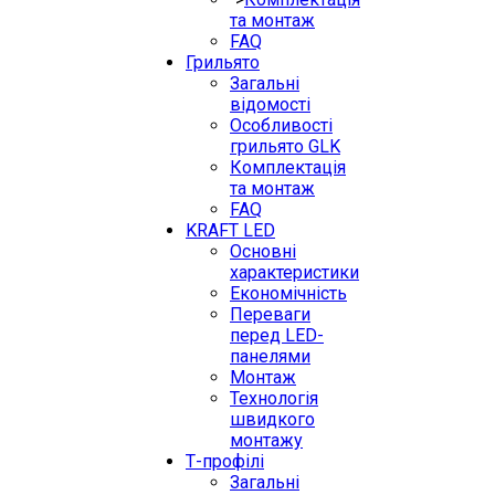
та монтаж
FAQ
Грильято
Загальні
відомості
Особливості
грильято GLK
Комплектація
та монтаж
FAQ
KRAFT LED
Основні
характеристики
Економічність
Переваги
перед LED-
панелями
Монтаж
Технологія
швидкого
монтажу
Т-профілі
Загальні