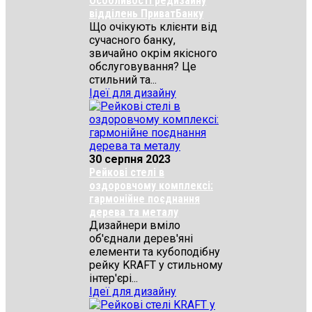
Особливості редизайну
відділень ПриватБанку
Що очікують клієнти від
сучасного банку,
звичайно окрім якісного
обслуговування? Це
стильний та...
Ідеї для дизайну
30 серпня 2023
Рейкові стелі в
оздоровчому комплексі:
гармонійне поєднання
дерева та металу
Дизайнери вміло
об'єднали дерев'яні
елементи та кубоподібну
рейку KRAFT у стильному
інтер'єрі...
Ідеї для дизайну