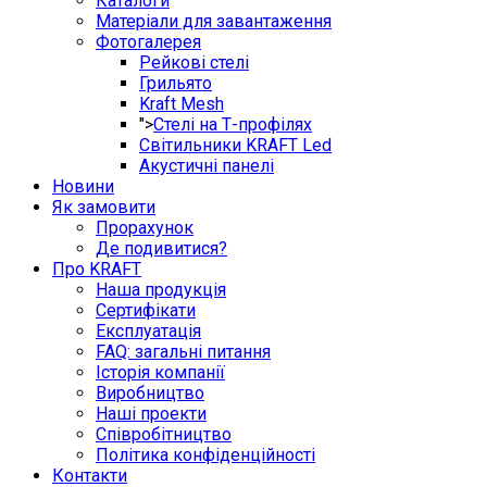
Каталоги
Матеріали для завантаження
Фотогалерея
Рейкові стелі
Грильято
Kraft Mesh
">
Стелі на Т-профілях
Світильники KRAFT Led
Акустичні панелі
Новини
Як замовити
Прорахунок
Де подивитися?
Про KRAFT
Наша продукція
Сертифікати
Експлуатація
FAQ: загальні питання
Історія компанії
Виробництво
Наші проекти
Співробітництво
Політика конфіденційності
Контакти