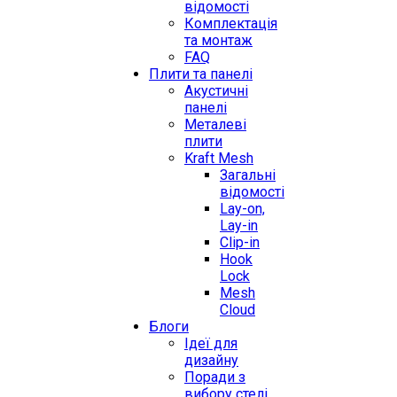
відомості
Комплектація
та монтаж
FAQ
Плити та панелі
Акустичні
панелі
Металеві
плити
Kraft Mesh
Загальні
відомості
Lay-on,
Lay-in
Clip-in
Hook
Lock
Mesh
Cloud
Блоги
Ідеї для
дизайну
Поради з
вибору стелі