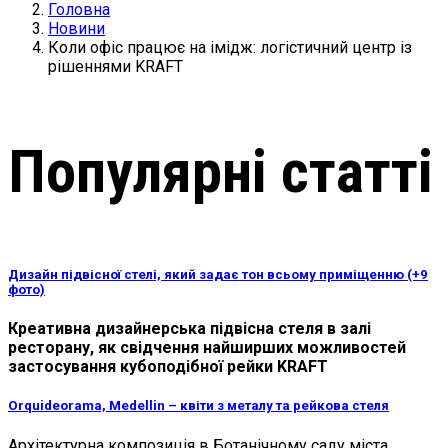
Головна
Новини
Коли офіс працює на імідж: логістичний центр із
рішеннями KRAFT
Популярні статті
Дизайн підвісної стелі, який задає тон всьому приміщенню (+9
фото)
Креативна дизайнерська підвісна стеля в залі
ресторану, як свідчення найширших можливостей
застосування кубоподібної рейки KRAFT
Orquideorama, Medellin – квіти з металу та рейкова стеля
Архітектурна композиція в Ботанічному саду міста