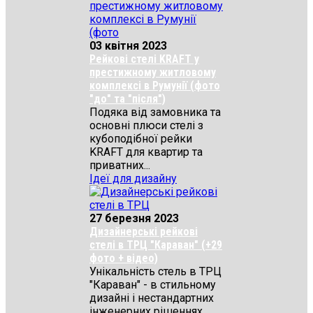
03 квітня 2023
Рейкові стелі KRAFT у
престижному житловому
комплексі в Румунії (фото
"до" та "після")
Подяка від замовника та
основні плюси стелі з
кубоподібної рейки
KRAFT для квартир та
приватних...
Ідеї для дизайну
27 березня 2023
Дизайнерські рейкові
стелі в ТРЦ "Караван" (+29
фото + відео)
Унікальність стель в ТРЦ
"Караван" - в стильному
дизайні і нестандартних
інженерних рішеннях...