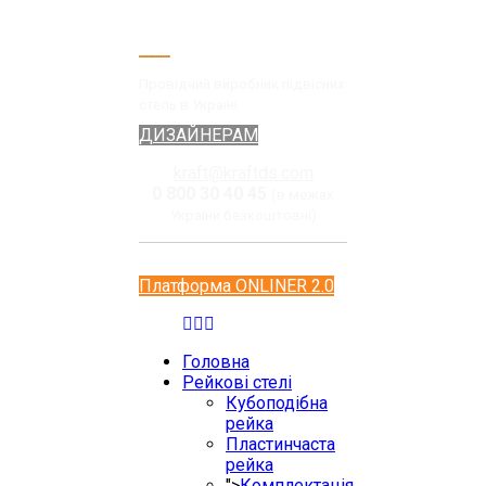
Провідний виробник підвісних
стель в Україні
ДИЗАЙНЕРАМ
kraft@kraftds.com
0 800 30 40 45
(в межах
України безкоштовні)
Платформа ONLINER 2.0
Головна
Рейкові стелі
Кубоподібна
рейка
Пластинчаста
рейка
">
Комплектація