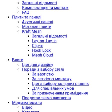
Загальні відомості
Комплектація та монтаж
FAQ
Плити та панелі
Акустичні панелі
Металеві плити
Kraft Mesh
Загальні відомості
Lay-on, Lay-in
Clip-in
Hook Lock
Mesh Cloud
Блоги
Ідеї для дизайну
Поради з вибору стелі
За вартістю
За легкістю монтажу
Ідеї з вибору колірних рішень
Для спеціальних умов
За призначенням приміщення
Представляємо партнерів
Медіаматеріали
Відео