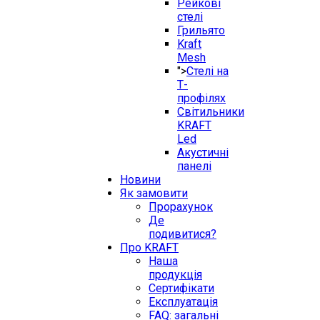
Рейкові
стелі
Грильято
Kraft
Mesh
">
Стелі на
Т-
профілях
Світильники
KRAFT
Led
Акустичні
панелі
Новини
Як замовити
Прорахунок
Де
подивитися?
Про KRAFT
Наша
продукція
Сертифікати
Експлуатація
FAQ: загальні