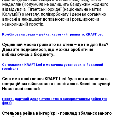
Меделлін (Колумбія) не залишить байдужим жодного
відвідувача. Гігантські орхідеї (національна квітка
Колумбії) з металу, полікарбонату і дерева органічно
вписані в ландшафт доповнюючи і розширюючи
навколишній простір.
Комбінована стеля – рейка, касетний грильято, KRAFT Led
Суцільний масив грильято на стелі – це не для Вас?
Давайте подивимося, що можна зробити не
вибиваючись з бюджету...
Світильники KRAFT Led в медичних установах: військовий
госпіталь
Система освітлення KRAFT Led була встановлена ​​в
операційних військового госпіталю в Києві по вулиці
Новогоспітальной
Нестандартний декор стелі і стін з використанням рейки (+5
фото)
Стельова рейка в інтер'єрі - приклад збалансованого