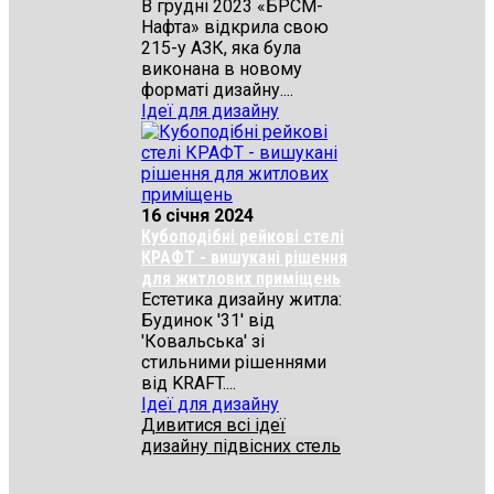
В грудні 2023 «БРСМ-
Нафта» відкрила свою
215-у АЗК, яка була
виконана в новому
форматі дизайну....
Ідеї для дизайну
16 січня 2024
Кубоподібні рейкові стелі
КРАФТ - вишукані рішення
для житлових приміщень
Естетика дизайну житла:
Будинок '31' від
'Ковальська' зі
стильними рішеннями
від KRAFT....
Ідеї для дизайну
Дивитися всі ідеї
дизайну підвісних стель