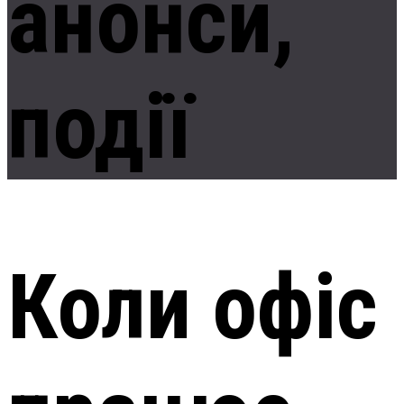
анонси,
події
Коли офіс