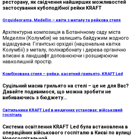
ресторану, як свідчення найширших можливостей
застосування кубоподібної рейки KRAFT
Orquideorama, Medellin – квіти з металу та рейкова стеля
Архітектурна композиція в Ботанічному саду міста
Меделлін (Колумбія) не залишить байдужим жодного
відвідувача. Гігантські орхідеї (національна квітка
Колумбії) з металу, полікарбонату і дерева органічно
вписані в ландшафт доповнюючи і розширюючи
навколишній простір.
Комбінована стеля – рейка, касетний грильято, KRAFT Led
Суцільний масив грильято на стелі – це не для Вас?
Давайте подивимося, що можна зробити не
вибиваючись з бюджету...
Світильники KRAFT Led в медичних установах: військовий
госпіталь
Система освітлення KRAFT Led була встановлена ​​в
операційних військового госпіталю в Києві по вулиці
Новогоспітальной