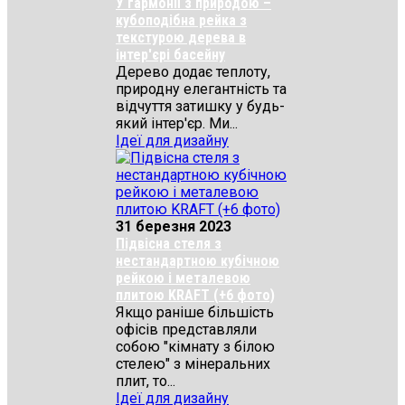
У гармонії з природою –
кубоподібна рейка з
текстурою дерева в
інтер'єрі басейну
Дерево додає теплоту,
природну елегантність та
відчуття затишку у будь-
який інтер'єр. Ми...
Ідеї для дизайну
31 березня 2023
Підвісна стеля з
нестандартною кубічною
рейкою і металевою
плитою KRAFT (+6 фото)
Якщо раніше більшість
офісів представляли
собою "кімнату з білою
стелею" з мінеральних
плит, то...
Ідеї для дизайну