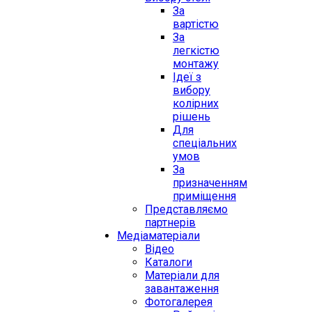
За
вартістю
За
легкістю
монтажу
Ідеї з
вибору
колірних
рішень
Для
спеціальних
умов
За
призначенням
приміщення
Представляємо
партнерів
Медіаматеріали
Відео
Каталоги
Матеріали для
завантаження
Фотогалерея