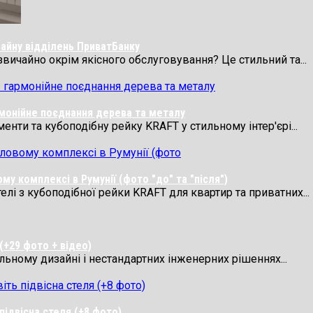
айну відділень ПриватБанку
звичайно окрім якісного обслуговування? Це стильний та...
рмонійне поєднання дерева та металу
нти та кубоподібну рейку KRAFT у стильному інтер'єрі...
у комплексі в Румунії (фото "до" та "після")
лі з кубоподібної рейки KRAFT для квартир та приватних...
(+29 фото + відео)
ильному дизайні і нестандартних інженерних рішеннях...
підвісна стеля (+8 фото)