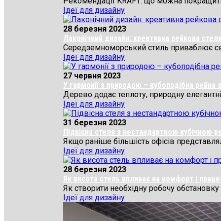
Рекомендації KRAFT: що можна покращити 
Ідеї для дизайну
28 березня 2023
Лаконічний дизайн: креативна рейкова стеля 
Середземноморський стиль приваблює своєю
Ідеї для дизайну
27 червня 2023
У гармонії з природою – кубоподібна рейка з
Дерево додає теплоту, природну елегантніст
Ідеї для дизайну
31 березня 2023
Підвісна стеля з нестандартною кубічною 
Якщо раніше більшість офісів представляли
Ідеї для дизайну
28 березня 2023
Як висота стель впливає на комфорт і праце
Як створити необхідну робочу обстановку в
Ідеї для дизайну