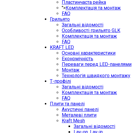
Пластинчаста рейка
">
Комплектація та монтаж
FAQ
Грильято
Загальні відомості
Особливості грильято GLK
Комплектація та монтаж
FAQ
KRAFT LED
Основні характеристики
Економічність
Переваги перед LED-панелями
Монтаж
Технологія швидкого монтажу
Т-профілі
Загальні відомості
Комплектація та монтаж
FAQ
Плити та панелі
Акустичні панелі
Металеві плити
Kraft Mesh
Загальні відомості
Lay-on, Lay-in