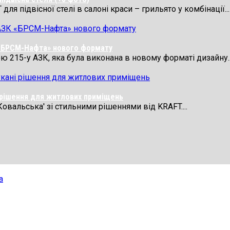
я підвісної стелі в салоні краси – грильято у комбінації...
 «БРСМ-Нафта» нового формату
 215-у АЗК, яка була виконана в новому форматі дизайну..
і рішення для житлових приміщень
Ковальська' зі стильними рішеннями від KRAFT....