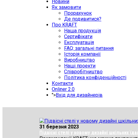
Новини
Як замовити
Прорахунок
Де подивитися?
Про KRAFT
Наша продукція
Сертифікати
Експлуатація
FAQ: загальні питання
Історія компанії
Виробництво
Наші проекти
Співробітництво
Політика конфіденційності
Контакти
Onliner 2.0
">
Вхід для дизайнерів
31 березня 2023
Підвісні стелі у новому дизайні шкільних ї