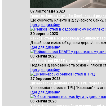
07 листопада 2023
Гроші люблять тишу, або Особливості редиз
Що очікують клієнти від сучасного банку, 
Ідеї для дизайну
30 серпня 2023
Рейкові стелі в оздоровчому комплексі: га
Дизайнери вміло об'єднали дерев'яні елеме
Ідеї для дизайну
03 квітня 2023
Рейкові стелі KRAFT у престижному житловом
Подяка від замовника та основні плюси сте
Ідеї для дизайну
27 березня 2023
Дизайнерські рейкові стелі в ТРЦ "Караван" 
Унікальність стель в ТРЦ "Караван" - в ст
Ідеї для дизайну
03 квітня 2023
У бьюті-салоні все має бути чудово - навіть 