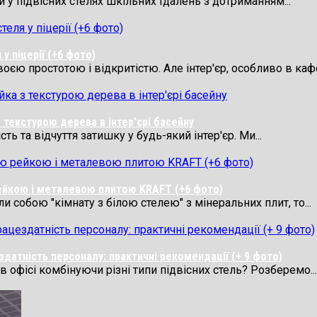
у підвісних стелях шкільних їдалень з дотриманням...
у піцерії (+6 фото)
 простотою і відкритістю. Але інтер'єр, особливо в кафе,
 текстурою дерева в інтер'єрі басейну
ь та відчуття затишку у будь-який інтер'єр. Ми...
рейкою і металевою плитою KRAFT (+6 фото)
 собою "кімнату з білою стелею" з мінеральних плит, то...
здатність персоналу: практичні рекомендації (+ 9 фото)
 офісі комбінуючи різні типи підвісних стель? Розберемо...