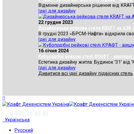
Відмінне дизайнерське рішення від KRAFT дл
Ідеї для дизайну
22 грудня 2023
Дизайнерська рейкова стеля KRAFT на АЗК
В грудні 2023 «БРСМ-Нафта» відкрила свою
Ідеї для дизайну
16 січня 2024
Кубоподібні рейкові стелі КРАФТ - вишукан
Естетика дизайну житла: Будинок '31' від '
Ідеї для дизайну
Дивитися всі ідеї дизайну підвісних стель
✆
0 800 30 40 45
Українська
Русский