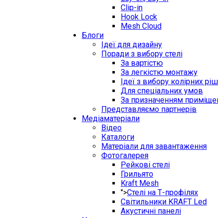
Clip-in
Hook Lock
Mesh Cloud
Блоги
Ідеї для дизайну
Поради з вибору стелі
За вартістю
За легкістю монтажу
Ідеї з вибору колірних рі
Для спеціальних умов
За призначенням приміще
Представляємо партнерів
Медіаматеріали
Відео
Каталоги
Матеріали для завантаження
Фотогалерея
Рейкові стелі
Грильято
Kraft Mesh
">
Стелі на Т-профілях
Світильники KRAFT Led
Акустичні панелі