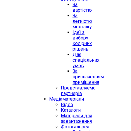
За
вартістю
За
легкістю
монтажу
Ідеї з
вибору
колірних
рішень
Для
спеціальних
умов
За
призначенням
приміщення
Представляємо
партнерів
Медіаматеріали
Відео
Каталоги
Матеріали для
завантаження
Фотогалерея