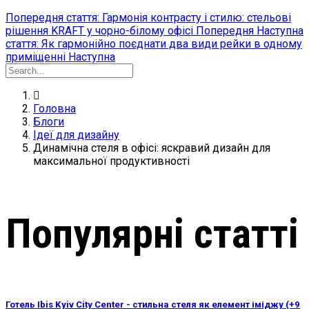
Попередня стаття: Гармонія контрасту і стилю: стельові
рішення KRAFT у чорно-білому офісі
Попередня
Наступна
стаття: Як гармонійно поєднати два види рейки в одному
приміщенні
Наступна
Головна
Блоги
Ідеї для дизайну
Динамічна стеля в офісі: яскравий дизайн для
максимальної продуктивності
Популярні статті
Готель Ibis Kyiv City Center - стильна стеля як елемент іміджу (+9