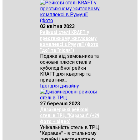
03 квітня 2023
Рейкові стелі KRAFT у
престижному житловому
комплексі в Румунії (фото
"до" та "після")
Подяка від замовника та
основні плюси стелі з
кубоподібної рейки
KRAFT для квартир та
приватних...
Ідеї для дизайну
27 березня 2023
Дизайнерські рейкові
стелі в ТРЦ "Караван" (+29
фото + відео)
Унікальність стель в ТРЦ
"Караван" - в стильному
дизайні і нестандартних