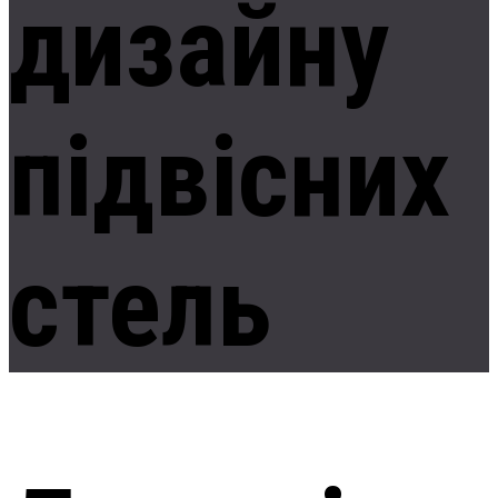
дизайну
підвісних
стель