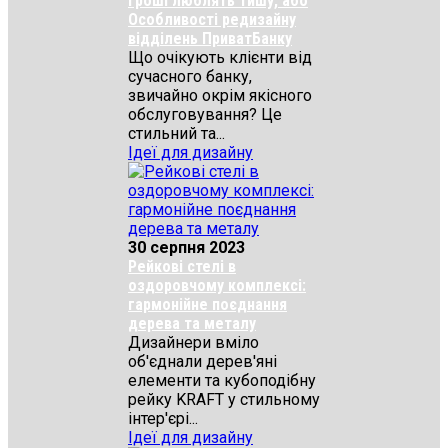
Гроші люблять тишу, або
Особливості редизайну
відділень ПриватБанку
Що очікують клієнти від
сучасного банку,
звичайно окрім якісного
обслуговування? Це
стильний та...
Ідеї для дизайну
30 серпня 2023
Рейкові стелі в
оздоровчому комплексі:
гармонійне поєднання
дерева та металу
Дизайнери вміло
об'єднали дерев'яні
елементи та кубоподібну
рейку KRAFT у стильному
інтер'єрі...
Ідеї для дизайну