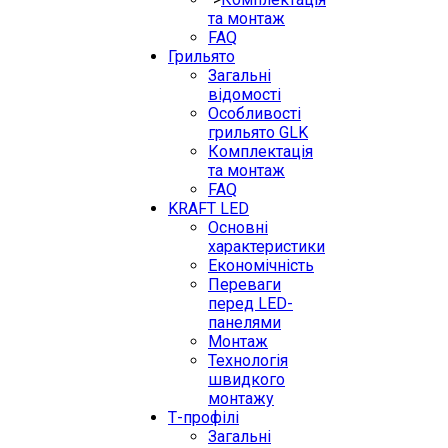
та монтаж
FAQ
Грильято
Загальні
відомості
Особливості
грильято GLK
Комплектація
та монтаж
FAQ
KRAFT LED
Основні
характеристики
Економічність
Переваги
перед LED-
панелями
Монтаж
Технологія
швидкого
монтажу
Т-профілі
Загальні