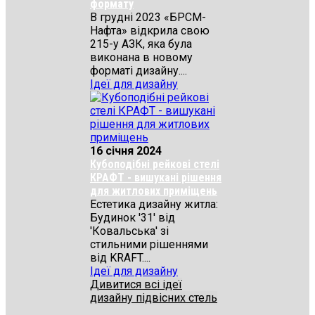
формату
В грудні 2023 «БРСМ-
Нафта» відкрила свою
215-у АЗК, яка була
виконана в новому
форматі дизайну....
Ідеї для дизайну
16 січня 2024
Кубоподібні рейкові стелі
КРАФТ - вишукані рішення
для житлових приміщень
Естетика дизайну житла:
Будинок '31' від
'Ковальська' зі
стильними рішеннями
від KRAFT....
Ідеї для дизайну
Дивитися всі ідеї
дизайну підвісних стель