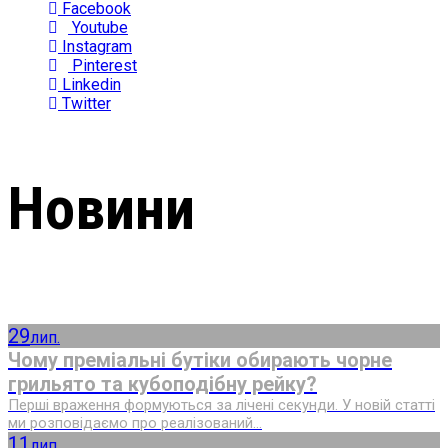
Facebook
Youtube
Instagram
Pinterest
Linkedin
Twitter
Новини
29
лип.
Чому преміальні бутіки обирають чорне
грильято та кубоподібну рейку?
Перші враження формуються за лічені секунди. У новій статті
ми розповідаємо про реалізований...
11
лип.