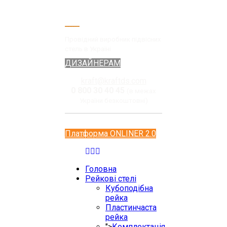
Провідний виробник підвісних
стель в Україні
ДИЗАЙНЕРАМ
kraft@kraftds.com
0 800 30 40 45
(в межах
України безкоштовні)
Платформа ONLINER 2.0
Головна
Рейкові стелі
Кубоподібна
рейка
Пластинчаста
рейка
">
Комплектація