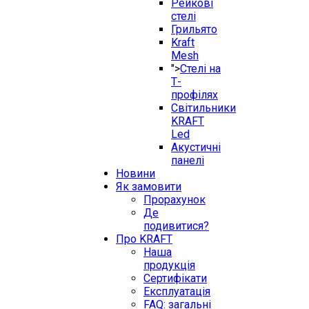
Рейкові
стелі
Грильято
Kraft
Mesh
">
Стелі на
Т-
профілях
Світильники
KRAFT
Led
Акустичні
панелі
Новини
Як замовити
Прорахунок
Де
подивитися?
Про KRAFT
Наша
продукція
Сертифікати
Експлуатація
FAQ: загальні