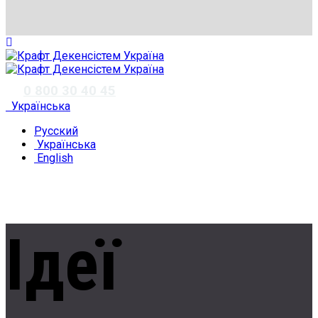
✆
0 800 30 40 45
Українська
Русский
Українська
English
Ідеї