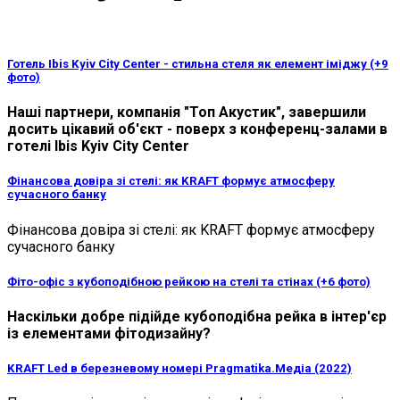
Готель Ibis Kyiv City Center - стильна стеля як елемент іміджу (+9
фото)
Наші партнери, компанія "Топ Акустик", завершили
досить цікавий об'єкт - поверх з конференц-залами в
готелі Ibis Kyiv City Center
Фінансова довіра зі стелі: як KRAFT формує атмосферу
сучасного банку
Фінансова довіра зі стелі: як KRAFT формує атмосферу
сучасного банку
Фіто-офіс з кубоподібною рейкою на стелі та стінах (+6 фото)
Наскільки добре підійде кубоподібна рейка в інтер'єр
із елементами фітодизайну?
KRAFT Led в березневому номері Pragmatika.Медіа (2022)