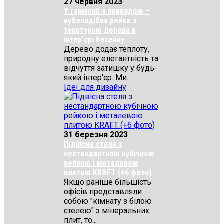
27 червня 2023
У гармонії з природою –
кубоподібна рейка з
текстурою дерева в
інтер'єрі басейну
Дерево додає теплоту,
природну елегантність та
відчуття затишку у будь-
який інтер'єр. Ми...
Ідеї для дизайну
31 березня 2023
Підвісна стеля з
нестандартною кубічною
рейкою і металевою
плитою KRAFT (+6 фото)
Якщо раніше більшість
офісів представляли
собою "кімнату з білою
стелею" з мінеральних
плит, то...