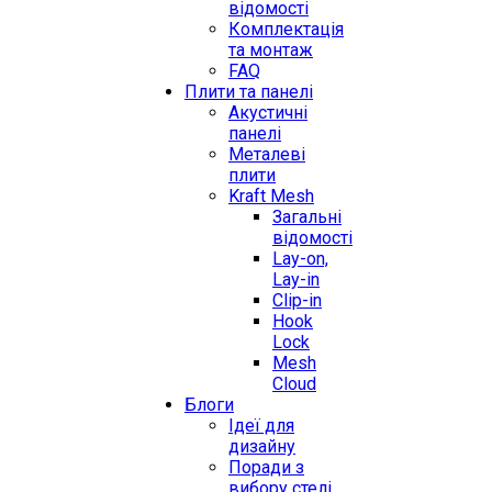
відомості
Комплектація
та монтаж
FAQ
Плити та панелі
Акустичні
панелі
Металеві
плити
Kraft Mesh
Загальні
відомості
Lay-on,
Lay-in
Clip-in
Hook
Lock
Mesh
Cloud
Блоги
Ідеї для
дизайну
Поради з
вибору стелі