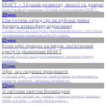
KRAFT — 14 років розвитку, якості та довіри!
Сьогодні ми відзначаємо 14 років роботи компанії KRAFT....
30
черв.
Спа-готель серед гір: як кубічна рейка
формує атмосферу відпочинку
У новій статті ми показуємо реалізований проєкт спа-готелю,
де ключовим елементом інтер'єру стала...
01
черв.
Коли офіс працює на імідж: логістичний
центр із рішеннями KRAFT
Офісний простір сьогодні є важливою частиною бренду
компанії....
01
трав.
Офіс, що надихає працювати
Сучасний офіс — це простір, який впливає на ефективність
команди, комфорт і загальне сприйняття...
12
квіт.
Зі світлим святом Великодня!
Нехай у цей світлий час у ваших домівках панують затишок і
тепло, а в серці — спокій і віра в краще....