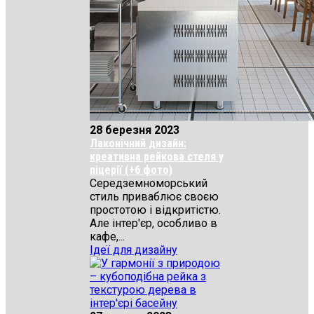
28 березня 2023
Лаконічний дизайн:
креативна рейкова стеля у
піцерії (+6 фото)
Середземноморський
стиль приваблює своєю
простотою і відкритістю.
Але інтер'єр, особливо в
кафе,...
Ідеї для дизайну