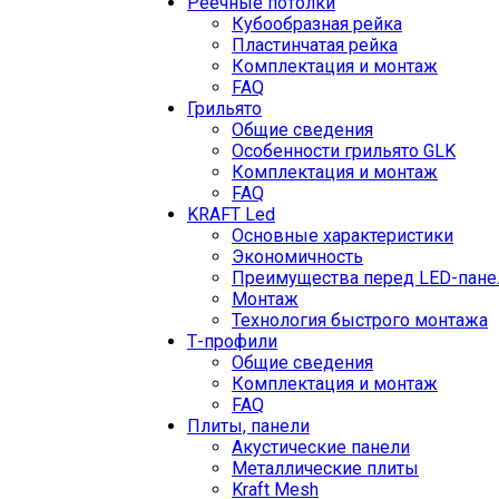
Реечные потолки
Кубообразная рейка
Пластинчатая рейка
Комплектация и монтаж
FAQ
Грильято
Общие сведения
Особенности грильято GLK
Комплектация и монтаж
FAQ
KRAFT Led
Основные характеристики
Экономичность
Преимущества перед LED-пан
Монтаж
Технология быстрого монтажа
Т-профили
Общие сведения
Комплектация и монтаж
FAQ
Плиты, панели
Акустические панели
Металлические плиты
Kraft Mesh