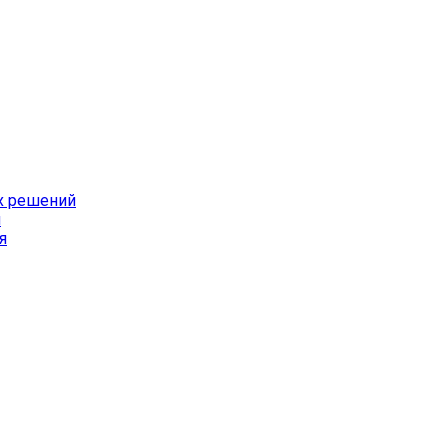
х решений
й
я