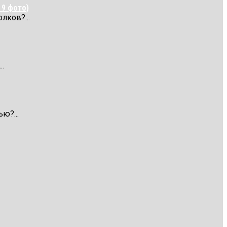
 9 фото)
лков?...
.
ю?...