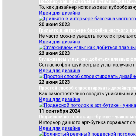
Потолок, как арт-объект в стиле "кубизм". 
То, как дизайнер использовал кубообразн
Идеи для дизайна
20 июня 2023
Грильято в интерьере бассейна частного до
Не часто можно увидеть потолок грильято
Идеи для дизайна
22 июня 2023
Сглаживаем углы: как добиться плавных фо
Согласно фэн-шуй острые углы излучают н
Идеи для дизайна
22 июня 2023
Простой способ спроектировать дизайнерск
Как самостоятельно создать уникальный 
Идеи для дизайна
11 сентября 2024
Подвесной потолок в арт-бутике - уникальн
Интерьер данного арт-бутика поражает св
Идеи для дизайна