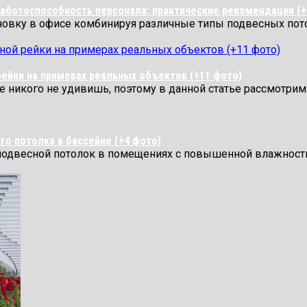
работоспособность персонала: практические рекомендации (+
овку в офисе комбинируя различные типы подвесных пото
рейки на примерах реальных объектов (+11 фото)
никого не удивишь, поэтому в данной статье рассмотрим..
о потолка в бассейне (+4 фото)
подвесной потолок в помещениях с повышенной влажность