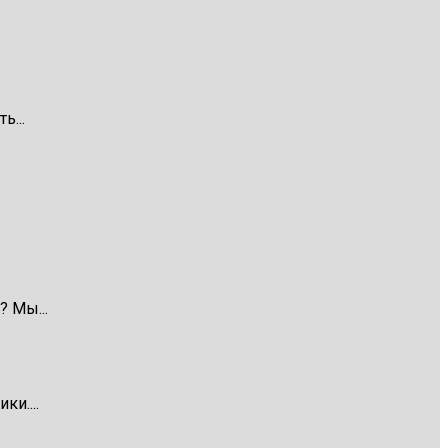
ь...
 Мы...
и....