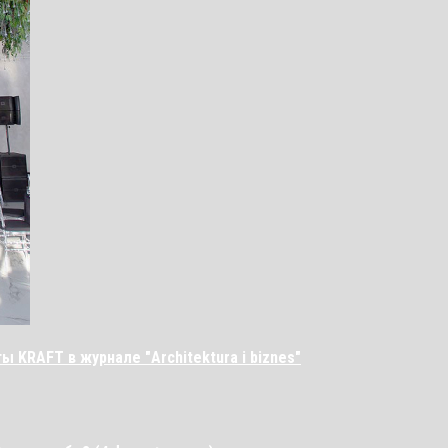
 KRAFT в журнале "Architektura i biznes"