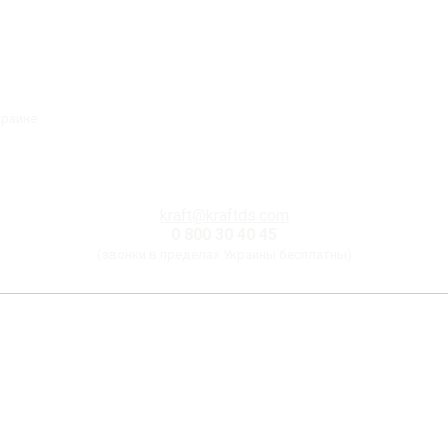
краине
kraft@kraftds.com
0 800 30 40 45
(звонки в пределах Украины бесплатны)