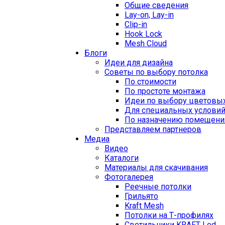
Общие сведения
Lay-on, Lay-in
Clip-in
Hook Lock
Mesh Cloud
Блоги
Идеи для дизайна
Советы по выбору потолка
По стоимости
По простоте монтажа
Идеи по выбору цветовы
Для специальных услови
По назначению помещени
Представляем партнеров
Медиа
Видео
Каталоги
Материалы для скачивания
Фотогалерея
Реечные потолки
Грильято
Kraft Mesh
Потолки на Т-профилях
Свeтильники KRAFT Led