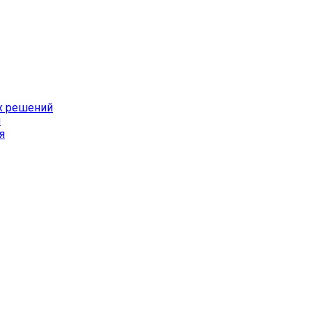
х решений
й
я