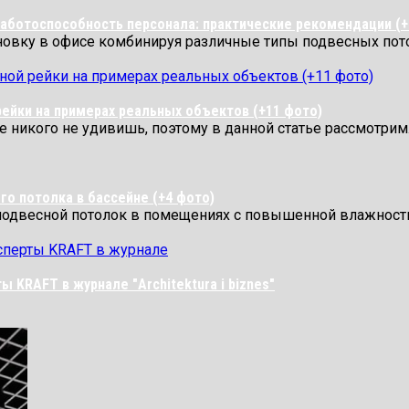
работоспособность персонала: практические рекомендации (+
овку в офисе комбинируя различные типы подвесных пото
рейки на примерах реальных объектов (+11 фото)
никого не удивишь, поэтому в данной статье рассмотрим..
о потолка в бассейне (+4 фото)
подвесной потолок в помещениях с повышенной влажность
 KRAFT в журнале "Architektura i biznes"