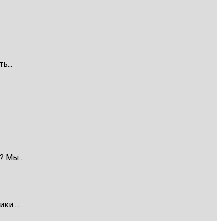
ь...
 Мы...
и....