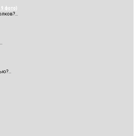
 9 фото)
лков?...
.
ю?...