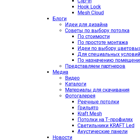
Clip-in
Hook Lock
Mesh Cloud
Блоги
Идеи для дизайна
Советы по выбору потолка
По стоимости
По простоте монтажа
Идеи по выбору цветовы
Для специальных услови
По назначению помещени
Представляем партнеров
Медиа
Видео
Каталоги
Материалы для скачивания
Фотогалерея
Реечные потолки
Грильято
Kraft Mesh
Потолки на Т-профилях
Свeтильники KRAFT Led
Акустические панели
Новости