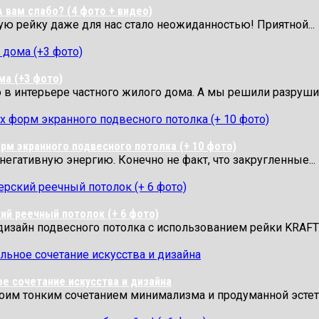
А вам слабо? (4 фото + видео)
ую рейку даже для нас стало неожиданностью! Приятной...
ма (+3 фото)
 в интерьере частного жилого дома. А мы решили разрушит
рм экранного подвесного потолка (+ 10 фото)
егативную энергию. Конечно не факт, что закругленные...
ий реечный потолок (+ 6 фото)
дизайн подвесного потолка с использованием рейки KRAFT?
ое сочетание искусства и дизайна
оим тонким сочетанием минимализма и продуманной эстетик