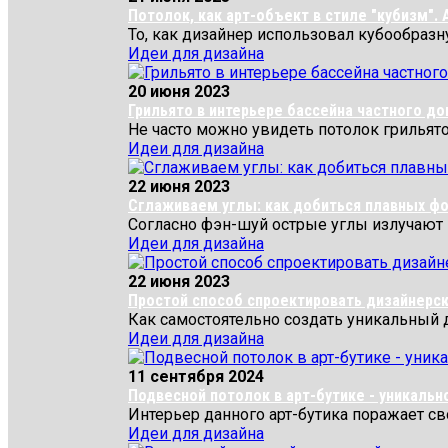
Потолок, как арт-объект в стиле "кубизм". 
То, как дизайнер использовал кубообразн
Идеи для дизайна
20 июня 2023
Грильято в интерьере бассейна частного до
Не часто можно увидеть потолок грильято
Идеи для дизайна
22 июня 2023
Сглаживаем углы: как добиться плавных фо
Согласно фэн-шуй острые углы излучают н
Идеи для дизайна
22 июня 2023
Простой способ спроектировать дизайнерск
Как самостоятельно создать уникальный 
Идеи для дизайна
11 сентября 2024
Подвесной потолок в арт-бутике - уникальн
Интерьер данного арт-бутика поражает св
Идеи для дизайна