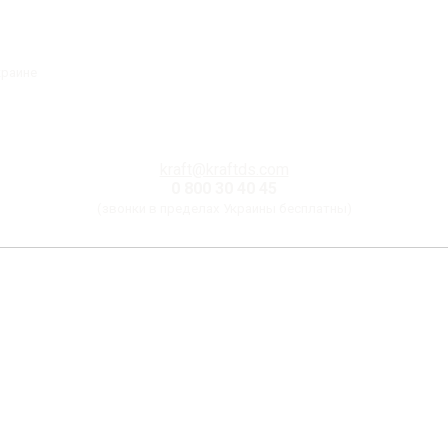
краине
kraft@kraftds.com
0 800 30 40 45
(звонки в пределах Украины бесплатны)