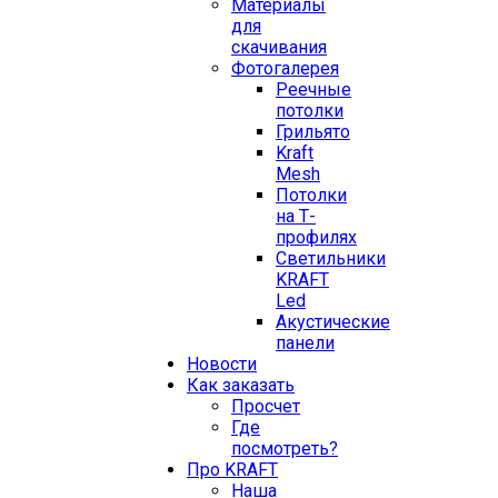
Материалы
для
скачивания
Фотогалерея
Реечные
потолки
Грильято
Kraft
Mesh
Потолки
на Т-
профилях
Свeтильники
KRAFT
Led
Акустические
панели
Новости
Как заказать
Просчет
Где
посмотреть?
Про KRAFT
Наша