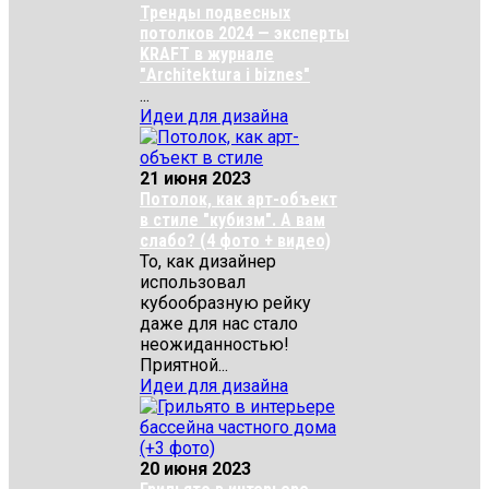
Тренды подвесных
потолков 2024 — эксперты
KRAFT в журнале
"Architektura i biznes"
...
Идеи для дизайна
21 июня 2023
Потолок, как арт-объект
в стиле "кубизм". А вам
слабо? (4 фото + видео)
То, как дизайнер
использовал
кубообразную рейку
даже для нас стало
неожиданностью!
Приятной...
Идеи для дизайна
20 июня 2023