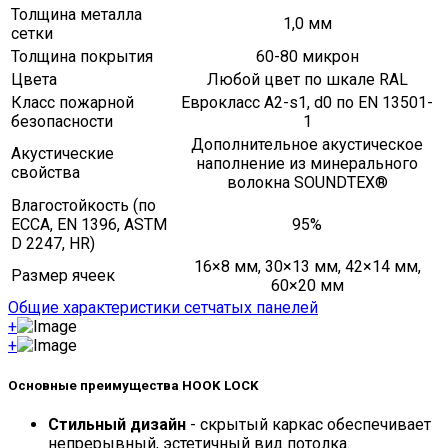
Толщина металла
1,0 мм
сетки
Толщина покрытия
60-80 микрон
Цвета
Любой цвет по шкале RAL
Класс пожарной
Еврокласс A2-s1, d0 по EN 13501-
безопасности
1
Дополнительное акустическое
Акустические
наполнение из минерального
свойства
волокна SOUNDTEX®
Влагостойкость (по
ECCA, EN 1396, ASTM
95%
D 2247, HR)
16×8 мм, 30×13 мм, 42×14 мм,
Размер ячеек
60×20 мм
Общие характеристики сетчатых панелей
+
+
Основные преимущества HOOK LOCK
Стильный дизайн
- скрытый каркас обеспечивает
непрерывный, эстетичный вид потолка.