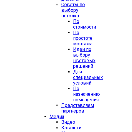
Советы по
выбору
потолка
По
стоимости
По
простоте
монтажа
Идеи по
выбору
цветовых
решений
Для
специальных
условий
По
назначению
помещения
Представляем
партнеров
Медиа
Видео
Каталоги