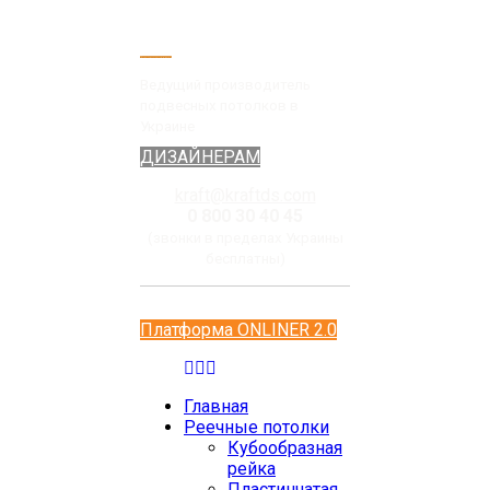
Ведущий производитель
подвесных потолков в
Украине
ДИЗАЙНЕРАМ
kraft@kraftds.com
0 800 30 40 45
(звонки в пределах Украины
бесплатны)
Платформа ONLINER 2.0
Главная
Реечные потолки
Кубообразная
рейка
Пластинчатая