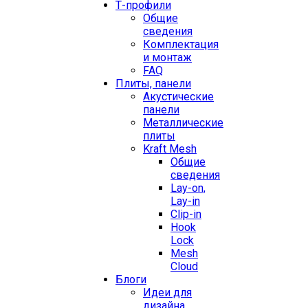
Т-профили
Общие
сведения
Комплектация
и монтаж
FAQ
Плиты, панели
Акустические
панели
Металлические
плиты
Kraft Mesh
Общие
сведения
Lay-on,
Lay-in
Clip-in
Hook
Lock
Mesh
Cloud
Блоги
Идеи для
дизайна