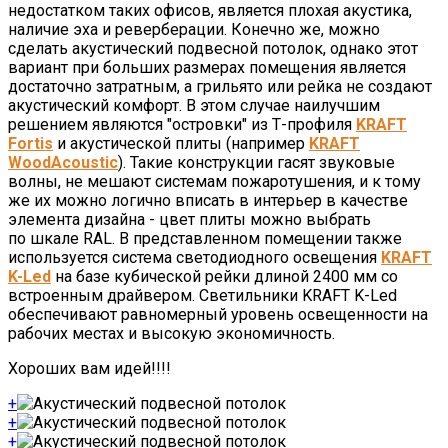
недостатком таких офисов, является плохая акустика,
наличие эха и реверберации. Конечно же, можно
сделать акустический подвесной потолок, однако этот
вариант при больших размерах помещения является
достаточно затратным, а грильято или рейка не создают
акустический комфорт. В этом случае наилучшим
решением являются "островки" из Т-профиля
KRAFT
Fortis
и акустической плиты (например
KRAFT
WoodAcoustic
). Такие конструкции гасят звуковые
волны, не мешают системам пожаротушения, и к тому
же их можно логично вписать в интерьер в качестве
элемента дизайна - цвет плиты можно выбрать
по шкале RAL. В представленном помещении также
используется система светодиодного освещения
KRAFT
K-Led
на базе кубической рейки длиной 2400 мм со
встроенным драйвером. Светильники KRAFT K-Led
обеспечивают равномерный уровень освещенности на
рабочих местах и высокую экономичность.
Хороших вам идей!!!!
+
+
+