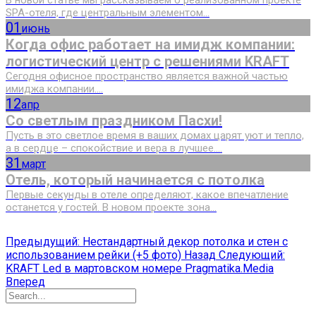
SPA-отеля, где центральным элементом...
01
июнь
Когда офис работает на имидж компании:
логистический центр с решениями KRAFT
Сегодня офисное пространство является важной частью
имиджа компании....
12
апр
Со светлым праздником Пасхи!
Пусть в это светлое время в ваших домах царят уют и тепло,
а в сердце – спокойствие и вера в лучшее....
31
март
Отель, который начинается с потолка
Первые секунды в отеле определяют, какое впечатление
останется у гостей. В новом проекте зона...
Предыдущий: Нестандартный декор потолка и стен с
использованием рейки (+5 фото)
Назад
Следующий:
KRAFT Led в мартовском номере Pragmatika.Media
Вперед