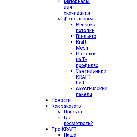
Материалы
для
скачивания
Фотогалерея
Реечные
потолки
Грильято
Kraft
Mesh
Потолки
на Т-
профилях
Свeтильники
KRAFT
Led
Акустические
панели
Новости
Как заказать
Просчет
Где
посмотреть?
Про KRAFT
Наша