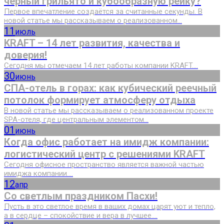
чёрный грильято и кубообразную рейку?
Первое впечатление создаётся за считанные секунды. В
новой статье мы рассказываем о реализованном...
11
июль
KRAFT – 14 лет развития, качества и
доверия!
Сегодня мы отмечаем 14 лет работы компании KRAFT....
30
июнь
СПА-отель в горах: как кубический реечный
потолок формирует атмосферу отдыха
В новой статье мы рассказываем о реализованном проекте
SPA-отеля, где центральным элементом...
01
июнь
Когда офис работает на имидж компании:
логистический центр с решениями KRAFT
Сегодня офисное пространство является важной частью
имиджа компании....
12
апр
Со светлым праздником Пасхи!
Пусть в это светлое время в ваших домах царят уют и тепло,
а в сердце – спокойствие и вера в лучшее....