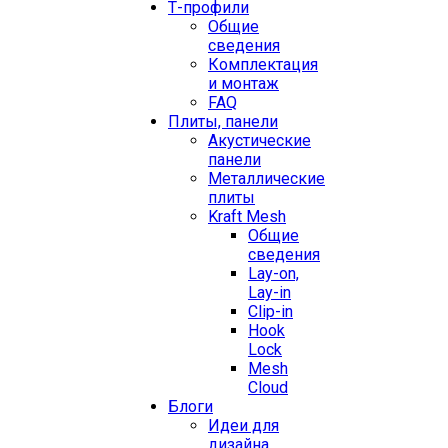
Т-профили
Общие
сведения
Комплектация
и монтаж
FAQ
Плиты, панели
Акустические
панели
Металлические
плиты
Kraft Mesh
Общие
сведения
Lay-on,
Lay-in
Clip-in
Hook
Lock
Mesh
Cloud
Блоги
Идеи для
дизайна