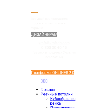
Ведущий производитель
подвесных потолков в
Украине
ДИЗАЙНЕРАМ
kraft@kraftds.com
0 800 30 40 45
(звонки в пределах Украины
бесплатны)
Платформа ONLINER 2.0
Главная
Реечные потолки
Кубообразная
рейка
Пластинчатая