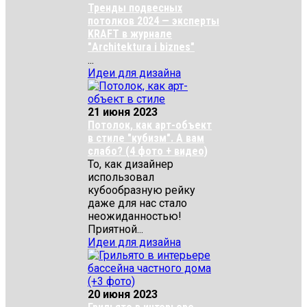
Тренды подвесных
потолков 2024 — эксперты
KRAFT в журнале
"Architektura i biznes"
...
Идеи для дизайна
21 июня 2023
Потолок, как арт-объект
в стиле "кубизм". А вам
слабо? (4 фото + видео)
То, как дизайнер
использовал
кубообразную рейку
даже для нас стало
неожиданностью!
Приятной...
Идеи для дизайна
20 июня 2023