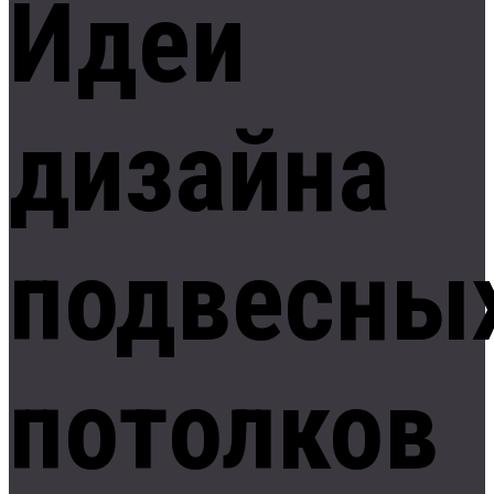
Идеи
дизайна
подвесны
потолков