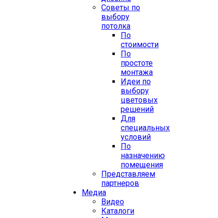
Советы по
выбору
потолка
По
стоимости
По
простоте
монтажа
Идеи по
выбору
цветовых
решений
Для
специальных
условий
По
назначению
помещения
Представляем
партнеров
Медиа
Видео
Каталоги