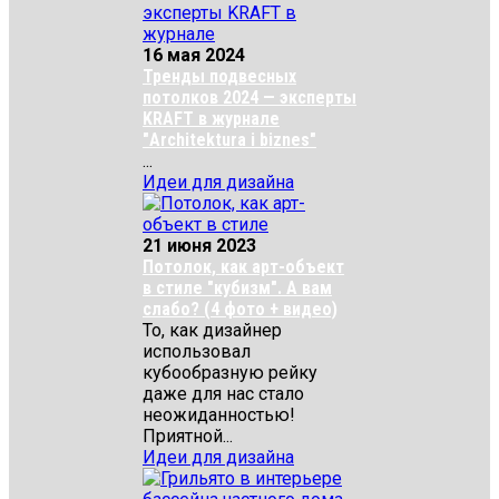
16 мая 2024
Тренды подвесных
потолков 2024 — эксперты
KRAFT в журнале
"Architektura i biznes"
...
Идеи для дизайна
21 июня 2023
Потолок, как арт-объект
в стиле "кубизм". А вам
слабо? (4 фото + видео)
То, как дизайнер
использовал
кубообразную рейку
даже для нас стало
неожиданностью!
Приятной...
Идеи для дизайна