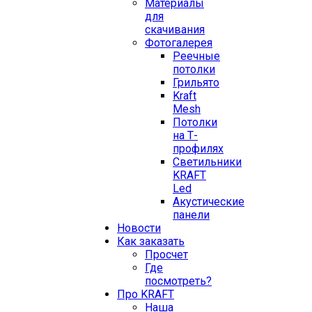
Материалы
для
скачивания
Фотогалерея
Реечные
потолки
Грильято
Kraft
Mesh
Потолки
на Т-
профилях
Свeтильники
KRAFT
Led
Акустические
панели
Новости
Как заказать
Просчет
Где
посмотреть?
Про KRAFT
Наша