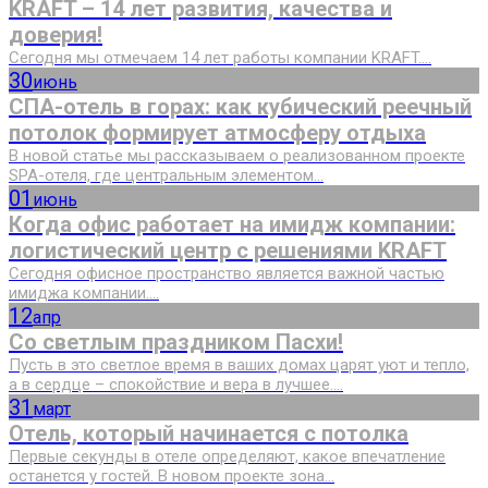
KRAFT – 14 лет развития, качества и
доверия!
Сегодня мы отмечаем 14 лет работы компании KRAFT....
30
июнь
СПА-отель в горах: как кубический реечный
потолок формирует атмосферу отдыха
В новой статье мы рассказываем о реализованном проекте
SPA-отеля, где центральным элементом...
01
июнь
Когда офис работает на имидж компании:
логистический центр с решениями KRAFT
Сегодня офисное пространство является важной частью
имиджа компании....
12
апр
Со светлым праздником Пасхи!
Пусть в это светлое время в ваших домах царят уют и тепло,
а в сердце – спокойствие и вера в лучшее....
31
март
Отель, который начинается с потолка
Первые секунды в отеле определяют, какое впечатление
останется у гостей. В новом проекте зона...