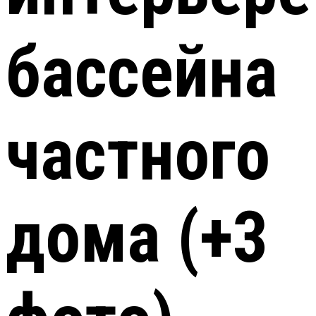
бассейна
частного
дома (+3