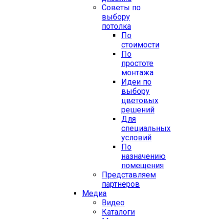
Советы по
выбору
потолка
По
стоимости
По
простоте
монтажа
Идеи по
выбору
цветовых
решений
Для
специальных
условий
По
назначению
помещения
Представляем
партнеров
Медиа
Видео
Каталоги