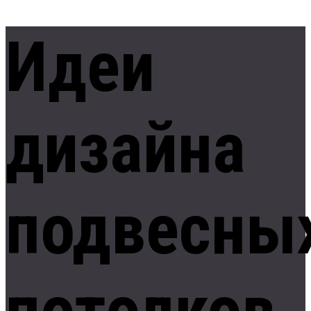
Идеи
дизайна
подвесны
потолков