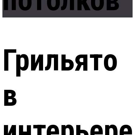
Грильято
в
интерьере