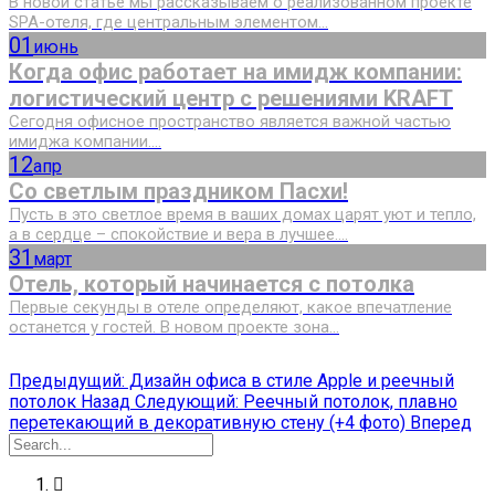
В новой статье мы рассказываем о реализованном проекте
SPA-отеля, где центральным элементом...
01
июнь
Когда офис работает на имидж компании:
логистический центр с решениями KRAFT
Сегодня офисное пространство является важной частью
имиджа компании....
12
апр
Со светлым праздником Пасхи!
Пусть в это светлое время в ваших домах царят уют и тепло,
а в сердце – спокойствие и вера в лучшее....
31
март
Отель, который начинается с потолка
Первые секунды в отеле определяют, какое впечатление
останется у гостей. В новом проекте зона...
Предыдущий: Дизайн офиса в стиле Apple и реечный
потолок
Назад
Следующий: Реечный потолок, плавно
перетекающий в декоративную стену (+4 фото)
Вперед