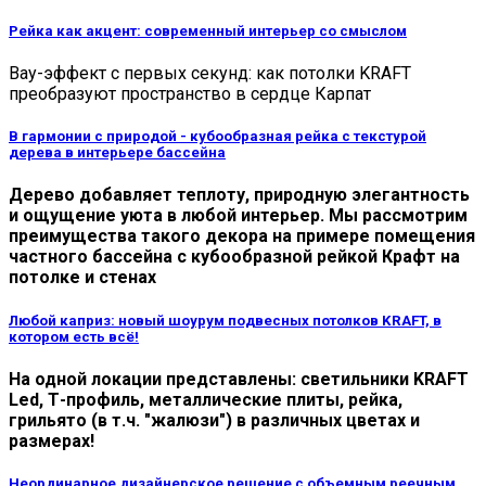
Рейка как акцент: современный интерьер со смыслом
Вау-эффект с первых секунд: как потолки KRAFT
преобразуют пространство в сердце Карпат
В гармонии с природой - кубообразная рейка с текстурой
дерева в интерьере бассейна
Дерево добавляет теплоту, природную элегантность
и ощущение уюта в любой интерьер. Мы рассмотрим
преимущества такого декора на примере помещения
частного бассейна с кубообразной рейкой Крафт на
потолке и стенах
Любой каприз: новый шоурум подвесных потолков KRAFT, в
котором есть всё!
На одной локации представлены: светильники KRAFT
Led, Т-профиль, металлические плиты, рейка,
грильято (в т.ч. "жалюзи") в различных цветах и
размерах!
Неординарное дизайнерское решение с объемным реечным