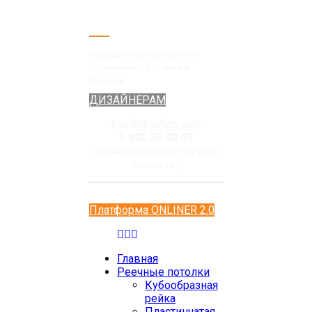
Ведущий производитель
подвесных потолков в
Украине
ДИЗАЙНЕРАМ
kraft@kraftds.com
0 800 30 40 45
(звонки в пределах Украины
бесплатны)
Платформа ONLINER 2.0
Главная
Реечные потолки
Кубообразная
рейка
Пластинчатая