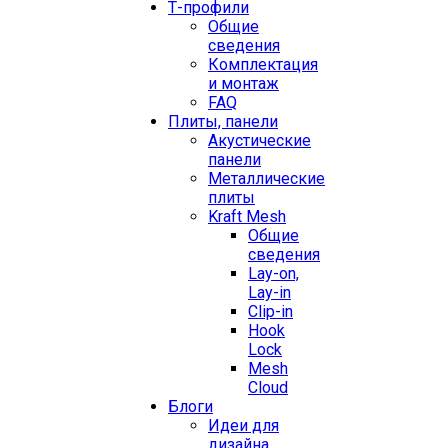
Т-профили
Общие
сведения
Комплектация
и монтаж
FAQ
Плиты, панели
Акустические
панели
Металлические
плиты
Kraft Mesh
Общие
сведения
Lay-on,
Lay-in
Clip-in
Hook
Lock
Mesh
Cloud
Блоги
Идеи для
дизайна