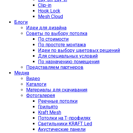
Clip-in
Hook Lock
Mesh Cloud
Блоги
Идеи для дизайна
Советы по выбору потолка
По стоимости
По простоте монтажа
Идеи по выбору цветовых решений
Для специальных условий
По назначению помещения
Представляем партнеров
Медиа
Видео
Каталоги
Материалы для скачивания
Фотогалерея
Реечные потолки
Грильято
Kraft Mesh
Потолки на Т-профилях
Свeтильники KRAFT Led
Акустические панели