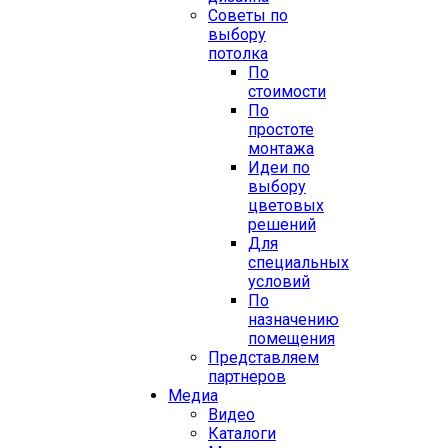
Советы по
выбору
потолка
По
стоимости
По
простоте
монтажа
Идеи по
выбору
цветовых
решений
Для
специальных
условий
По
назначению
помещения
Представляем
партнеров
Медиа
Видео
Каталоги