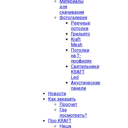
Материалы
для
скачивания
Фотогалерея
Реечные
потолки
Грильято
Kraft
Mesh
Потолки
на Т-
профилях
Свeтильники
KRAFT
Led
Акустические
панели
Новости
Как заказать
Просчет
Где
посмотреть?
Про KRAFT
Наша