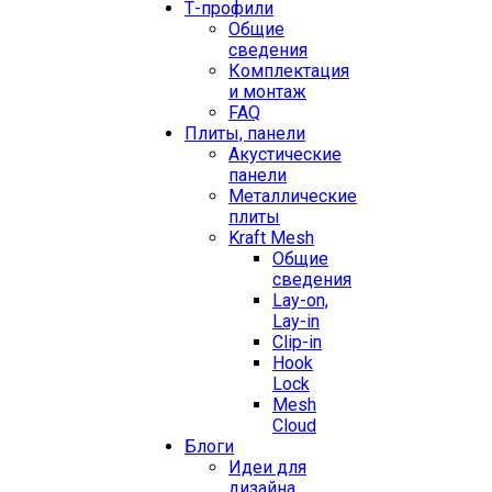
Т-профили
Общие
сведения
Комплектация
и монтаж
FAQ
Плиты, панели
Акустические
панели
Металлические
плиты
Kraft Mesh
Общие
сведения
Lay-on,
Lay-in
Clip-in
Hook
Lock
Mesh
Cloud
Блоги
Идеи для
дизайна