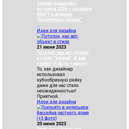
Тренды подвесных
потолков 2024 — эксперты
KRAFT в журнале
"Architektura i biznes"
...
Идеи для дизайна
21 июня 2023
Потолок, как арт-объект
в стиле "кубизм". А вам
слабо? (4 фото + видео)
То, как дизайнер
использовал
кубообразную рейку
даже для нас стало
неожиданностью!
Приятной...
Идеи для дизайна
20 июня 2023