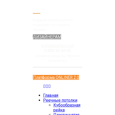
Ведущий производитель
подвесных потолков в
Украине
ДИЗАЙНЕРАМ
kraft@kraftds.com
0 800 30 40 45
(звонки в пределах Украины
бесплатны)
Платформа ONLINER 2.0
Главная
Реечные потолки
Кубообразная
рейка
Пластинчатая