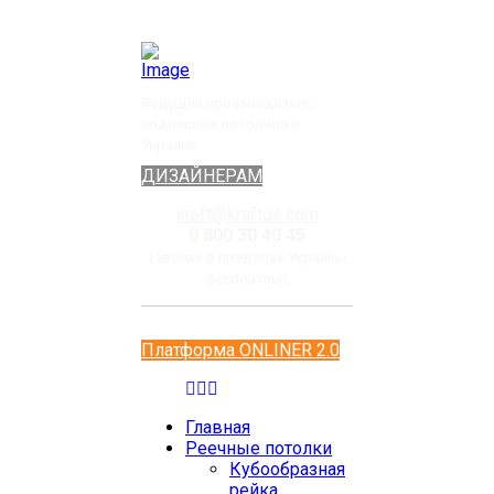
Ведущий производитель
подвесных потолков в
Украине
ДИЗАЙНЕРАМ
kraft@kraftds.com
0 800 30 40 45
(звонки в пределах Украины
бесплатны)
Платформа ONLINER 2.0
Главная
Реечные потолки
Кубообразная
рейка