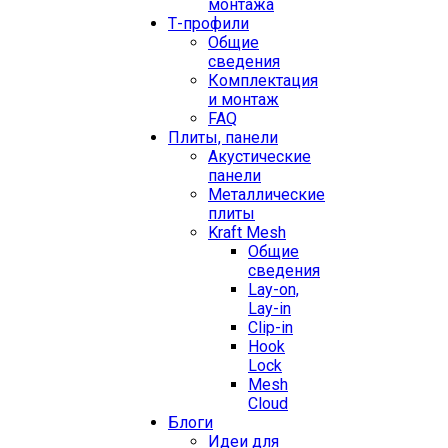
монтажа
Т-профили
Общие
сведения
Комплектация
и монтаж
FAQ
Плиты, панели
Акустические
панели
Металлические
плиты
Kraft Mesh
Общие
сведения
Lay-on,
Lay-in
Clip-in
Hook
Lock
Mesh
Cloud
Блоги
Идеи для