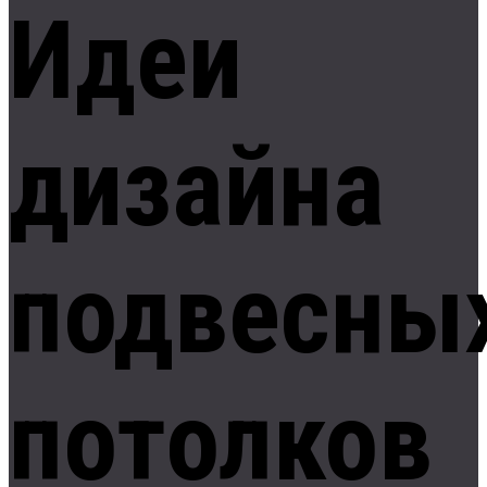
Идеи
дизайна
подвесны
потолков