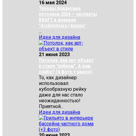
16 мая 2024
Тренды подвесных
потолков 2024 — эксперты
KRAFT в журнале
"Architektura i biznes"
...
Идеи для дизайна
21 июня 2023
Потолок, как арт-объект
в стиле "кубизм". А вам
слабо? (4 фото + видео)
То, как дизайнер
использовал
кубообразную рейку
даже для нас стало
неожиданностью!
Приятной...
Идеи для дизайна
20 июня 2023