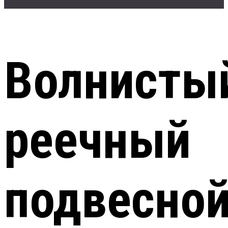
Волнисты
реечный
подвесно