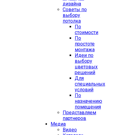
дизайна
Советы по
выбору
потолка
По
стоимости
По
простоте
монтажа
Идеи по
выбору
цветовых
решений
Для
специальных
условий
По
назначению
помещения
Представляем
партнеров
Медиа
Видео