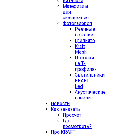
Каталоги
Материалы
для
скачивания
Фотогалерея
Реечные
потолки
Грильято
Kraft
Mesh
Потолки
на Т-
профилях
Свeтильники
KRAFT
Led
Акустические
панели
Новости
Как заказать
Просчет
Где
посмотреть?
Про KRAFT