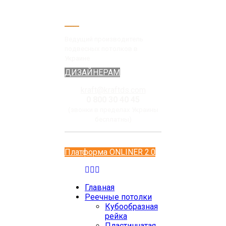
Ведущий производитель
подвесных потолков в
Украине
ДИЗАЙНЕРАМ
kraft@kraftds.com
0 800 30 40 45
(звонки в пределах Украины
бесплатны)
Платформа ONLINER 2.0
Главная
Реечные потолки
Кубообразная
рейка
Пластинчатая