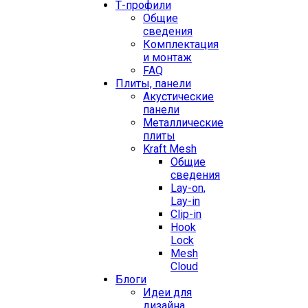
Т-профили
Общие
сведения
Комплектация
и монтаж
FAQ
Плиты, панели
Акустические
панели
Металлические
плиты
Kraft Mesh
Общие
сведения
Lay-on,
Lay-in
Clip-in
Hook
Lock
Mesh
Cloud
Блоги
Идеи для
дизайна