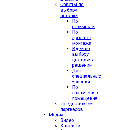
Советы по
выбору
потолка
По
стоимости
По
простоте
монтажа
Идеи по
выбору
цветовых
решений
Для
специальных
условий
По
назначению
помещения
Представляем
партнеров
Медиа
Видео
Каталоги