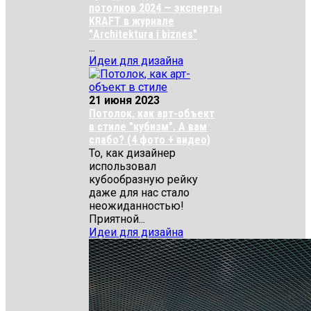
потолков 2024 — эксперты
KRAFT в журнале
"Architektura i biznes"
...
Идеи для дизайна
21 июня 2023
Потолок, как арт-объект
в стиле "кубизм". А вам
слабо? (4 фото + видео)
То, как дизайнер
использовал
кубообразную рейку
даже для нас стало
неожиданностью!
Приятной...
Идеи для дизайна