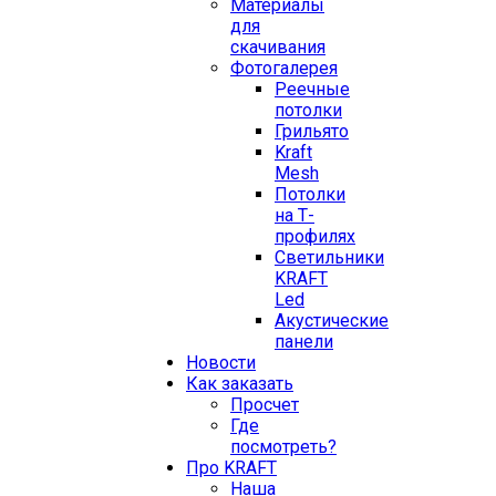
Материалы
для
скачивания
Фотогалерея
Реечные
потолки
Грильято
Kraft
Mesh
Потолки
на Т-
профилях
Свeтильники
KRAFT
Led
Акустические
панели
Новости
Как заказать
Просчет
Где
посмотреть?
Про KRAFT
Наша