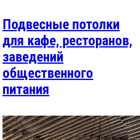
Подвесные потолки
для кафе, ресторанов,
заведений
общественного
питания