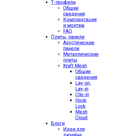
Т-профили
Общие
сведения
Комплектация
и монтаж
FAQ
Плиты, панели
Акустические
панели
Металлические
плиты
Kraft Mesh
Общие
сведения
Lay-on,
Lay-in
Clip-in
Hook
Lock
Mesh
Cloud
Блоги
Идеи для
дизайна