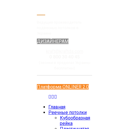
Ведущий производитель
подвесных потолков в
Украине
ДИЗАЙНЕРАМ
kraft@kraftds.com
0 800 30 40 45
(звонки в пределах Украины
бесплатны)
Платформа ONLINER 2.0
Главная
Реечные потолки
Кубообразная
рейка
Пластинчатая