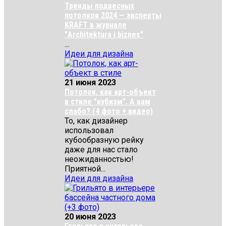
Тренды подвесных
потолков 2024 — эксперты
KRAFT в журнале
"Architektura i biznes"
...
Идеи для дизайна
21 июня 2023
Потолок, как арт-объект
в стиле "кубизм". А вам
слабо? (4 фото + видео)
То, как дизайнер
использовал
кубообразную рейку
даже для нас стало
неожиданностью!
Приятной...
Идеи для дизайна
20 июня 2023