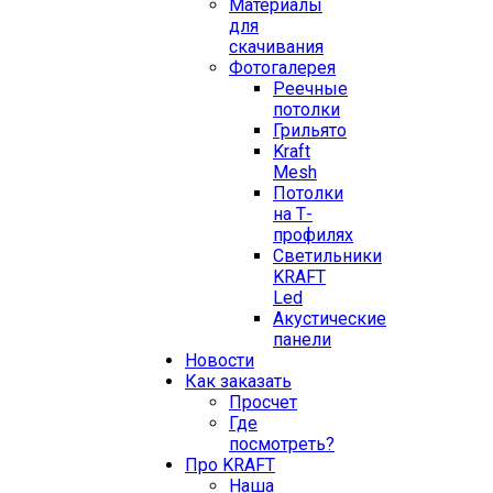
Материалы
для
скачивания
Фотогалерея
Реечные
потолки
Грильято
Kraft
Mesh
Потолки
на Т-
профилях
Свeтильники
KRAFT
Led
Акустические
панели
Новости
Как заказать
Просчет
Где
посмотреть?
Про KRAFT
Наша