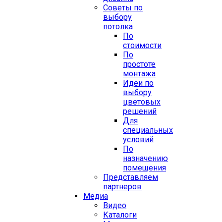
Советы по
выбору
потолка
По
стоимости
По
простоте
монтажа
Идеи по
выбору
цветовых
решений
Для
специальных
условий
По
назначению
помещения
Представляем
партнеров
Медиа
Видео
Каталоги