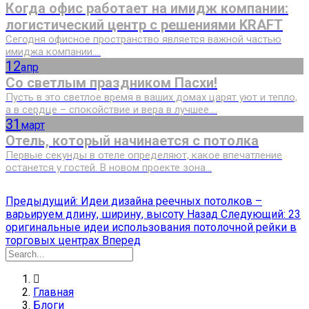
Когда офис работает на имидж компании:
логистический центр с решениями KRAFT
Сегодня офисное пространство является важной частью
имиджа компании....
12
апр
Со светлым праздником Пасхи!
Пусть в это светлое время в ваших домах царят уют и тепло,
а в сердце – спокойствие и вера в лучшее....
31
март
Отель, который начинается с потолка
Первые секунды в отеле определяют, какое впечатление
останется у гостей. В новом проекте зона...
Предыдущий: Идеи дизайна реечных потолков –
варьируем длину, ширину, высоту
Назад
Следующий: 23
оригинальные идеи использования потолочной рейки в
торговых центрах
Вперед
Главная
Блоги