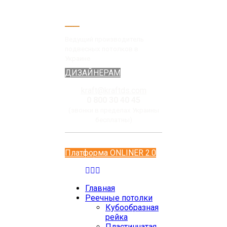
Ведущий производитель
подвесных потолков в
Украине
ДИЗАЙНЕРАМ
kraft@kraftds.com
0 800 30 40 45
(звонки в пределах Украины
бесплатны)
Платформа ONLINER 2.0
Главная
Реечные потолки
Кубообразная
рейка
Пластинчатая