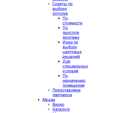
Советы по
выбору
потолка
По
стоимости
По
простоте
монтажа
Идеи по
выбору
цветовых
решений
Для
специальных
условий
По
назначению
помещения
Представляем
партнеров
Медиа
Видео
Каталоги