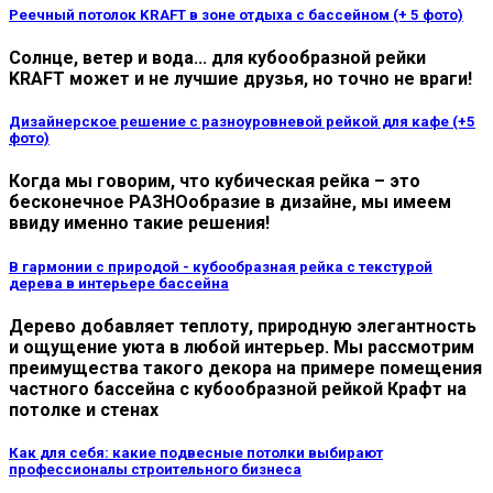
Реечный потолок KRAFT в зоне отдыха с бассейном (+ 5 фото)
Солнце, ветер и вода... для кубообразной рейки
KRAFT может и не лучшие друзья, но точно не враги!
Дизайнерское решение с разноуровневой рейкой для кафе (+5
фото)
Когда мы говорим, что кубическая рейка – это
бесконечное РАЗНОобразие в дизайне, мы имеем
ввиду именно такие решения!
В гармонии с природой - кубообразная рейка с текстурой
дерева в интерьере бассейна
Дерево добавляет теплоту, природную элегантность
и ощущение уюта в любой интерьер. Мы рассмотрим
преимущества такого декора на примере помещения
частного бассейна с кубообразной рейкой Крафт на
потолке и стенах
Как для себя: какие подвесные потолки выбирают
профессионалы строительного бизнеса