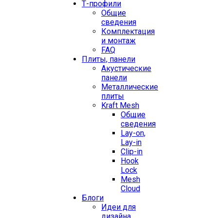
Т-профили
Общие
сведения
Комплектация
и монтаж
FAQ
Плиты, панели
Акустические
панели
Металлические
плиты
Kraft Mesh
Общие
сведения
Lay-on,
Lay-in
Clip-in
Hook
Lock
Mesh
Cloud
Блоги
Идеи для
дизайна