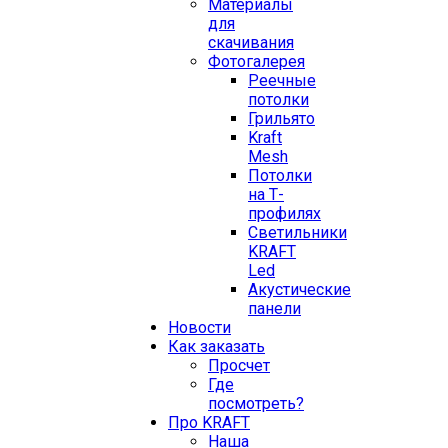
Материалы
для
скачивания
Фотогалерея
Реечные
потолки
Грильято
Kraft
Mesh
Потолки
на Т-
профилях
Свeтильники
KRAFT
Led
Акустические
панели
Новости
Как заказать
Просчет
Где
посмотреть?
Про KRAFT
Наша