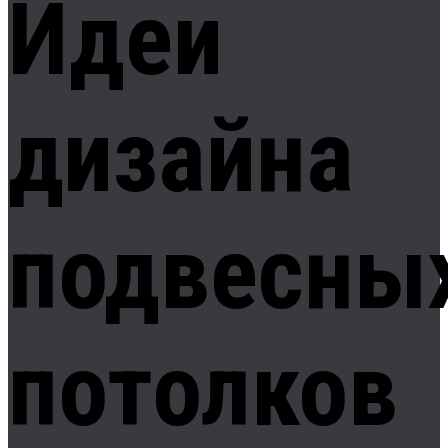
Идеи
дизайна
подвесны
потолков