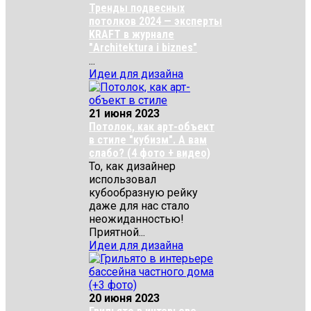
Тренды подвесных
потолков 2024 — эксперты
KRAFT в журнале
"Architektura i biznes"
...
Идеи для дизайна
21 июня 2023
Потолок, как арт-объект
в стиле "кубизм". А вам
слабо? (4 фото + видео)
То, как дизайнер
использовал
кубообразную рейку
даже для нас стало
неожиданностью!
Приятной...
Идеи для дизайна
20 июня 2023