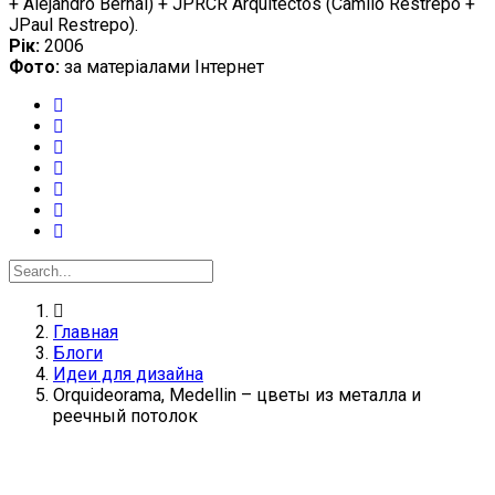
+ Alejandro Bernal) + JPRCR Arquitectos (Camilo Restrepo +
JPaul Restrepo).
Рік:
2006
Фото:
за матеріалами Інтернет
Главная
Блоги
Идеи для дизайна
Orquideorama, Medellin – цветы из металла и
реечный потолок