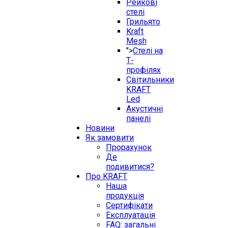
Рейкові
стелі
Грильято
Kraft
Mesh
">
Стелі на
Т-
профілях
Світильники
KRAFT
Led
Акустичні
панелі
Новини
Як замовити
Прорахунок
Де
подивитися?
Про KRAFT
Наша
продукція
Сертифікати
Експлуатація
FAQ: загальні