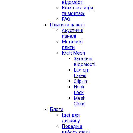
відомості
Комплектація
та монтаж
FAQ
Плити та панелі
Акустичні
панелі
Металеві
плити
Kraft Mesh
Загальні
відомості
Lay-on,
Lay-in
Clip-in
Hook
Lock
Mesh
Cloud
Блоги
Ідеї для
дизайну
Поради з
вибору стелі