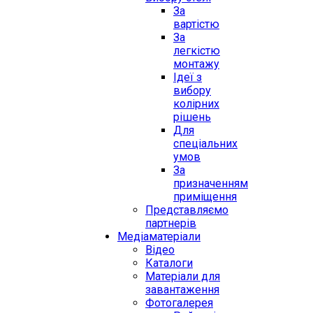
За
вартістю
За
легкістю
монтажу
Ідеї з
вибору
колірних
рішень
Для
спеціальних
умов
За
призначенням
приміщення
Представляємо
партнерів
Медіаматеріали
Відео
Каталоги
Матеріали для
завантаження
Фотогалерея