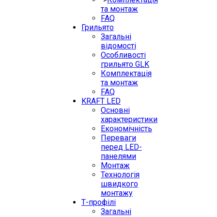
та монтаж
FAQ
Грильято
Загальні
відомості
Особливості
грильято GLK
Комплектація
та монтаж
FAQ
KRAFT LED
Основні
характеристики
Економічність
Переваги
перед LED-
панелями
Монтаж
Технологія
швидкого
монтажу
Т-профілі
Загальні