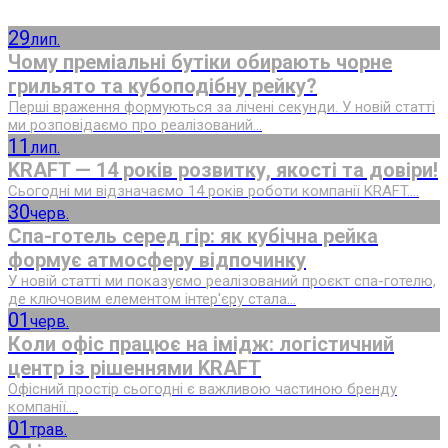
29
лип.
Чому преміальні бутіки обирають чорне
грильято та кубоподібну рейку?
Перші враження формуються за лічені секунди. У новій статті
ми розповідаємо про реалізований...
11
лип.
KRAFT — 14 років розвитку, якості та довіри!
Сьогодні ми відзначаємо 14 років роботи компанії KRAFT....
30
черв.
Спа-готель серед гір: як кубічна рейка
формує атмосферу відпочинку
У новій статті ми показуємо реалізований проєкт спа-готелю,
де ключовим елементом інтер'єру стала...
01
черв.
Коли офіс працює на імідж: логістичний
центр із рішеннями KRAFT
Офісний простір сьогодні є важливою частиною бренду
компанії....
01
трав.