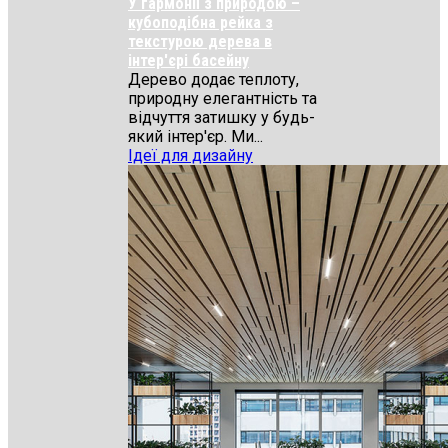
У гармонії з природою –
кубоподібна рейка з
текстурою дерева в
інтер'єрі басейну
Дерево додає теплоту,
природну елегантність та
відчуття затишку у будь-
який інтер'єр. Ми...
Ідеї для дизайну