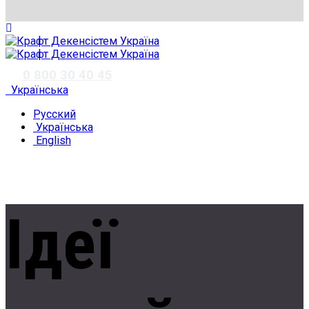
✆
0 800 30 40 45
Українська
Русский
Українська
English
Ідеї