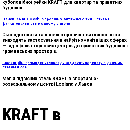
кубоподібної рейки KRAFT для квартир та приватних
будинків
Панелі KRAFT Mesh із просічно-витяжної сітки – стиль і
функціональність в одному рішенні
Сьогодні плити та панелі з просічно-витяжної сітки
знаходять застосування в найрізноманітніших сферах
— від офісів і торгових центрів до приватних будинків і
громадських просторів.
Інноваційні громадські заклади віддають перевагу підвісним
стелям KRAFT
Магія підвісних стель KRAFT в спортивно-
розважальному центрі Leoland у Львові
KRAFT в