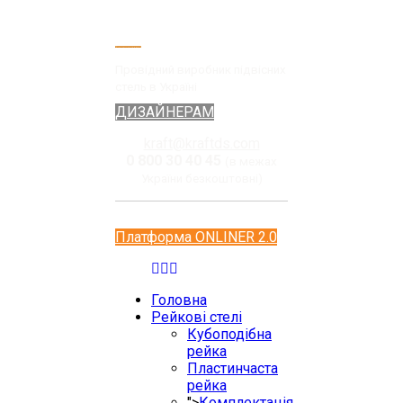
Провідний виробник підвісних
стель в Україні
ДИЗАЙНЕРАМ
kraft@kraftds.com
0 800 30 40 45
(в межах
України безкоштовні)
Платформа ONLINER 2.0
Головна
Рейкові стелі
Кубоподібна
рейка
Пластинчаста
рейка
">
Комплектація