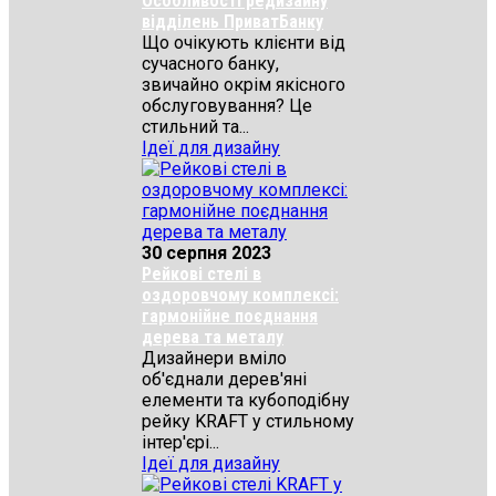
Особливості редизайну
відділень ПриватБанку
Що очікують клієнти від
сучасного банку,
звичайно окрім якісного
обслуговування? Це
стильний та...
Ідеї для дизайну
30 серпня 2023
Рейкові стелі в
оздоровчому комплексі:
гармонійне поєднання
дерева та металу
Дизайнери вміло
об'єднали дерев'яні
елементи та кубоподібну
рейку KRAFT у стильному
інтер'єрі...
Ідеї для дизайну