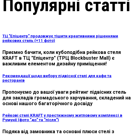
Популярні статті
ТЦ "Епіцентр" продовжує тішити креативними рішеннями
рейкових стель (+11 фото)
Приємно бачити, коли кубоподібна рейкова стеля
KRAFT в ТЦ "Епіцентр" (ТРЦ Blockbuster Mall) є
важливим елементом дизайну приміщення!
Рекомендації щодо вибору підвісної стелі для кафе та
ресторанів
Пропонуємо до вашої уваги рейтинг підвісних стель
для закладів громадського харчування, складений на
основі нашого багаторічного досвіду
Рейкові стелі KRAFT у престижному житловому комплексі в
Румунії (фото "до" та "після")
Подяка від замовника та основні плюси стелі з