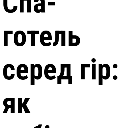
Спа-
готель
серед гір:
як