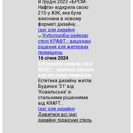
В грудні 2023 «БРСМ-
Нафта» відкрила свою
215-у АЗК, яка була
виконана в новому
форматі дизайну....
Ідеї для дизайну
16 січня 2024
Кубоподібні рейкові стелі
КРАФТ - вишукані рішення
для житлових приміщень
Естетика дизайну житла:
Будинок '31' від
'Ковальська' зі
стильними рішеннями
від KRAFT....
Ідеї для дизайну
Дивитися всі ідеї
дизайну підвісних стель