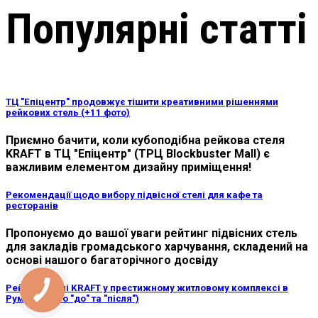
Популярні статті
ТЦ "Епіцентр" продовжує тішити креативними рішеннями
рейкових стель (+11 фото)
Приємно бачити, коли кубоподібна рейкова стеля
KRAFT в ТЦ "Епіцентр" (ТРЦ Blockbuster Mall) є
важливим елементом дизайну приміщення!
Рекомендації щодо вибору підвісної стелі для кафе та
ресторанів
Пропонуємо до вашої уваги рейтинг підвісних стель
для закладів громадського харчування, складений на
основі нашого багаторічного досвіду
Рейкові стелі KRAFT у престижному житловому комплексі в
Румунії (фото "до" та "після")