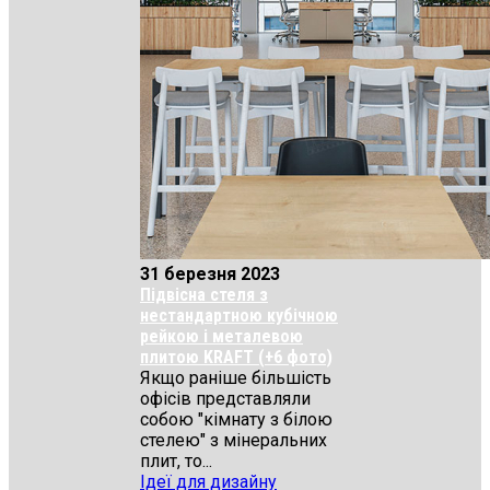
31 березня 2023
Підвісна стеля з
нестандартною кубічною
рейкою і металевою
плитою KRAFT (+6 фото)
Якщо раніше більшість
офісів представляли
собою "кімнату з білою
стелею" з мінеральних
плит, то...
Ідеї для дизайну