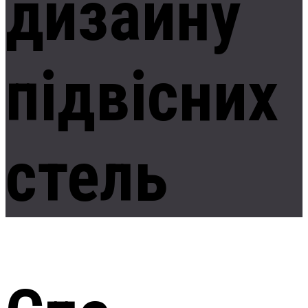
дизайну
підвісних
стель