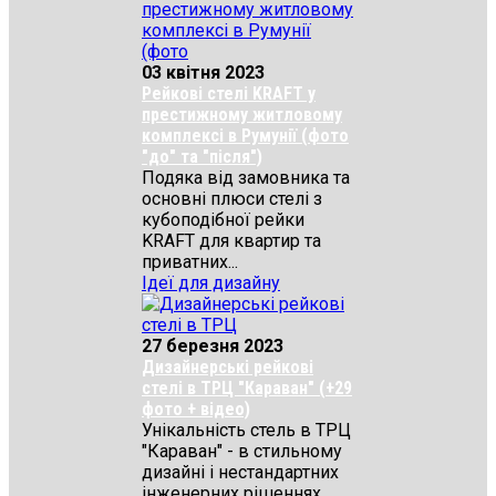
03 квітня 2023
Рейкові стелі KRAFT у
престижному житловому
комплексі в Румунії (фото
"до" та "після")
Подяка від замовника та
основні плюси стелі з
кубоподібної рейки
KRAFT для квартир та
приватних...
Ідеї для дизайну
27 березня 2023
Дизайнерські рейкові
стелі в ТРЦ "Караван" (+29
фото + відео)
Унікальність стель в ТРЦ
"Караван" - в стильному
дизайні і нестандартних
інженерних рішеннях...