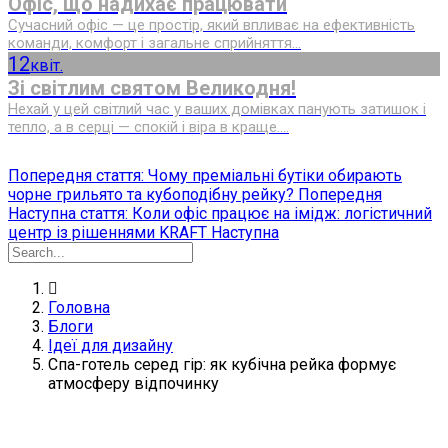
Офіс, що надихає працювати
Сучасний офіс — це простір, який впливає на ефективність
команди, комфорт і загальне сприйняття...
12
квіт.
Зі світлим святом Великодня!
Нехай у цей світлий час у ваших домівках панують затишок і
тепло, а в серці — спокій і віра в краще....
Попередня стаття: Чому преміальні бутіки обирають
чорне грильято та кубоподібну рейку?
Попередня
Наступна стаття: Коли офіс працює на імідж: логістичний
центр із рішеннями KRAFT
Наступна
Головна
Блоги
Ідеї для дизайну
Спа-готель серед гір: як кубічна рейка формує
атмосферу відпочинку