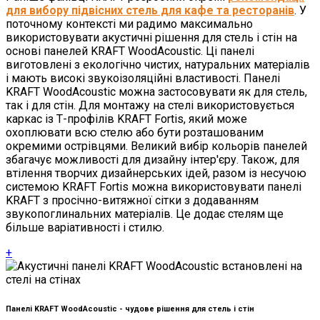
для вибору підвісних стель для кафе та ресторанів
. У
поточному контексті ми радимо максимально
використовувати акустичні рішення для стель і стін на
основі панелей KRAFT WoodAcoustic. Ці панелі
виготовлені з екологічно чистих, натуральних матеріалів
і мають високі звукоізоляційні властивості. Панелі
KRAFT WoodAcoustic можна застосовувати як для стель,
так і для стін. Для монтажу на стелі використовується
каркас із Т-профілів KRAFT Fortis, який може
охоплювати всю стелю або бути розташованим
окремими острівцями. Великий вибір кольорів панелей
збагачує можливості для дизайну інтер'єру. Також, для
втілення творчих дизайнерських ідей, разом із несучою
системою KRAFT Fortis можна використовувати панелі
KRAFT з просічно-витяжної сітки з додаванням
звукопоглинальних матеріалів. Це додає стелям ще
більше варіативності і стилю.
+
Панелі KRAFT WoodAcoustic - чудове рішення для стель і стін