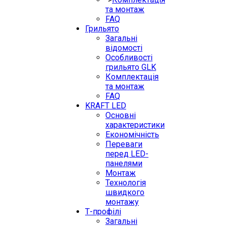
та монтаж
FAQ
Грильято
Загальні
відомості
Особливості
грильято GLK
Комплектація
та монтаж
FAQ
KRAFT LED
Основні
характеристики
Економічність
Переваги
перед LED-
панелями
Монтаж
Технологія
швидкого
монтажу
Т-профілі
Загальні