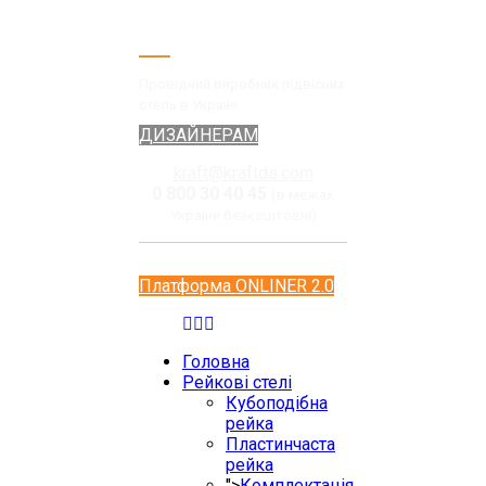
Провідний виробник підвісних
стель в Україні
ДИЗАЙНЕРАМ
kraft@kraftds.com
0 800 30 40 45
(в межах
України безкоштовні)
Платформа ONLINER 2.0
Головна
Рейкові стелі
Кубоподібна
рейка
Пластинчаста
рейка
">
Комплектація