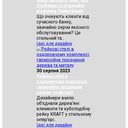
Гроші люблять тишу, або
Особливості редизайну
відділень ПриватБанку
Що очікують клієнти від
сучасного банку,
звичайно окрім якісного
обслуговування? Це
стильний та...
Ідеї для дизайну
30 серпня 2023
Рейкові стелі в
оздоровчому комплексі:
гармонійне поєднання
дерева та металу
Дизайнери вміло
об'єднали дерев'яні
елементи та кубоподібну
рейку KRAFT у стильному
інтер'єрі...
Ідеї для дизайну