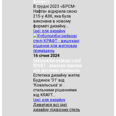
формату
В грудні 2023 «БРСМ-
Нафта» відкрила свою
215-у АЗК, яка була
виконана в новому
форматі дизайну....
Ідеї для дизайну
16 січня 2024
Кубоподібні рейкові стелі
КРАФТ - вишукані рішення
для житлових приміщень
Естетика дизайну житла:
Будинок '31' від
'Ковальська' зі
стильними рішеннями
від KRAFT....
Ідеї для дизайну
Дивитися всі ідеї
дизайну підвісних стель