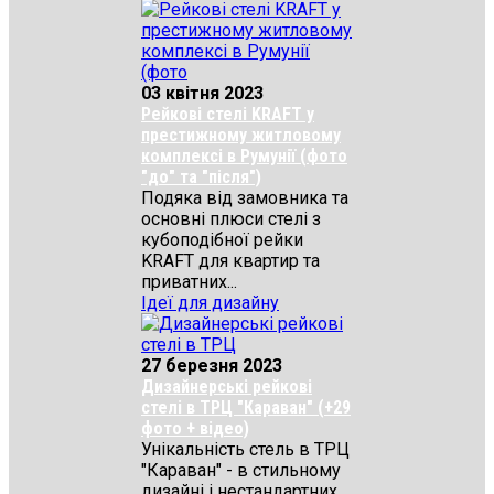
03 квітня 2023
Рейкові стелі KRAFT у
престижному житловому
комплексі в Румунії (фото
"до" та "після")
Подяка від замовника та
основні плюси стелі з
кубоподібної рейки
KRAFT для квартир та
приватних...
Ідеї для дизайну
27 березня 2023
Дизайнерські рейкові
стелі в ТРЦ "Караван" (+29
фото + відео)
Унікальність стель в ТРЦ
"Караван" - в стильному
дизайні і нестандартних