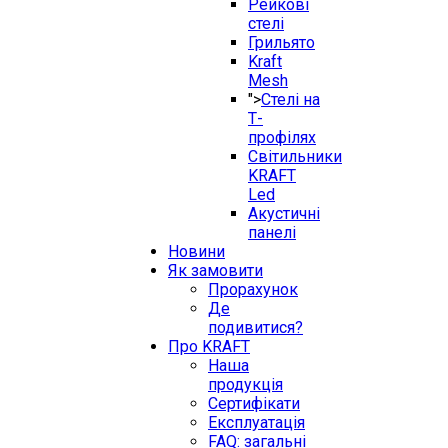
Рейкові
стелі
Грильято
Kraft
Mesh
">
Стелі на
Т-
профілях
Світильники
KRAFT
Led
Акустичні
панелі
Новини
Як замовити
Прорахунок
Де
подивитися?
Про KRAFT
Наша
продукція
Сертифікати
Експлуатація
FAQ: загальні