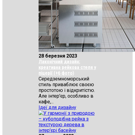
28 березня 2023
Лаконічний дизайн:
креативна рейкова стеля у
піцерії (+6 фото)
Середземноморський
стиль приваблює своєю
простотою і відкритістю.
Але інтер'єр, особливо в
кафе,...
Ідеї для дизайну