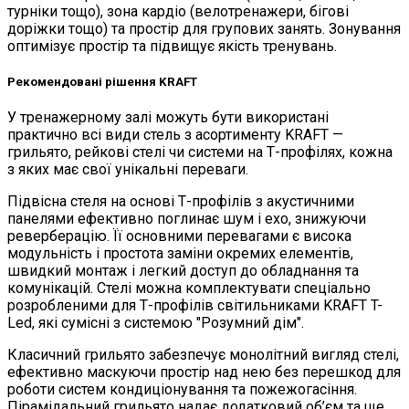
турніки тощо), зона кардіо (велотренажери, бігові
доріжки тощо) та простір для групових занять. Зонування
оптимізує простір та підвищує якість тренувань.
Рекомендовані рішення KRAFT
У тренажерному залі можуть бути використані
практично всі види стель з асортименту KRAFT —
грильято, рейкові стелі чи системи на Т-профілях, кожна
з яких має свої унікальні переваги.
Підвісна стеля на основі Т-профілів з акустичними
панелями ефективно поглинає шум і ехо, знижуючи
реверберацію. Її основними перевагами є висока
модульність і простота заміни окремих елементів,
швидкий монтаж і легкий доступ до обладнання та
комунікацій. Стелі можна комплектувати спеціально
розробленими для Т-профілів світильниками KRAFT T-
Led, які сумісні з системою "Розумний дім".
Класичний грильято забезпечує монолітний вигляд стелі,
ефективно маскуючи простір над нею без перешкод для
роботи систем кондиціонування та пожежогасіння.
Пірамідальний грильято надає додатковий об’єм та ще