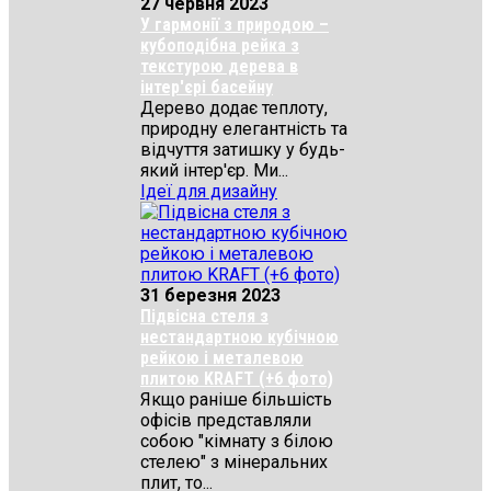
27 червня 2023
У гармонії з природою –
кубоподібна рейка з
текстурою дерева в
інтер'єрі басейну
Дерево додає теплоту,
природну елегантність та
відчуття затишку у будь-
який інтер'єр. Ми...
Ідеї для дизайну
31 березня 2023
Підвісна стеля з
нестандартною кубічною
рейкою і металевою
плитою KRAFT (+6 фото)
Якщо раніше більшість
офісів представляли
собою "кімнату з білою
стелею" з мінеральних
плит, то...