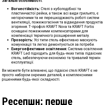
Загальні особливості:
Вогнестійкість:
Стелі з кубоподібної та
пластинчастої рейки, а також всі види грильято, є
негорючими та не перешкоджають роботі систем
вентиляції, пожежогасіння та відведення продуктів
згоряння. Т-профілі KRAFT Nova та KRAFT Fortis
оснащені пожежними компенсаторами для
компенсації термічного розширення металу.
Прозорість:
Усі типи стель ефективно маскують
комунікації та легко демонтуються за потреби.
Енергоефективне освітлення:
Система освітлення
KRAFT Led підходить для будь-яких типів підвісних
стель, забезпечуючи економію та тривалий термін
експлуатації.
Ви можете бути впевнені, що підвісні стелі KRAFT є не
просто набором окремих деталей, а комплексними
рішеннями будь-якої складності.
Ресепшн: перше