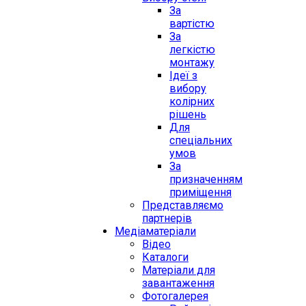
За
вартістю
За
легкістю
монтажу
Ідеї з
вибору
колірних
рішень
Для
спеціальних
умов
За
призначенням
приміщення
Представляємо
партнерів
Медіаматеріали
Відео
Каталоги
Матеріали для
завантаження
Фотогалерея