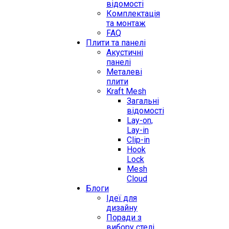
відомості
Комплектація
та монтаж
FAQ
Плити та панелі
Акустичні
панелі
Металеві
плити
Kraft Mesh
Загальні
відомості
Lay-on,
Lay-in
Clip-in
Hook
Lock
Mesh
Cloud
Блоги
Ідеї для
дизайну
Поради з
вибору стелі